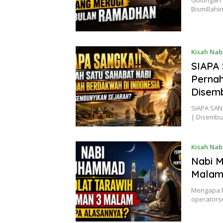
Bismillah
Kisah Nab
SIAPA 
Pernah
Disemb
SIAPA SAN
| Disembu
Kisah Nab
Nabi 
Malam 
Mengapa N
operators