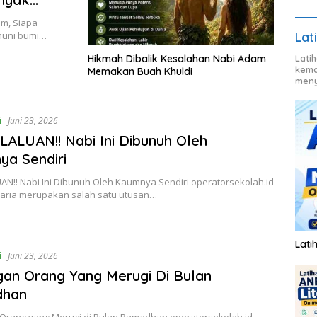
m, Siapa
huni bumi…
Lat
Hikmah Dibalik Kesalahan Nabi Adam
Lati
kema
Memakan Buah Khuldi
meny
i
Juni 23, 2026
ALUAN!! Nabi Ini Dibunuh Oleh
a Sendiri
AN!! Nabi Ini Dibunuh Oleh Kaumnya Sendiri operatorsekolah.id
karia merupakan salah satu utusan…
Lati
i
Juni 23, 2026
an Orang Yang Merugi Di Bulan
han
Orang yang Merugi di Bulan Ramadhan operatorsekolah.id –