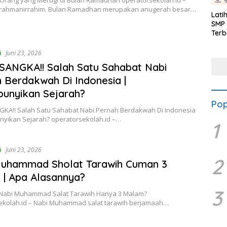
irrahmanirrahim. Bulan Ramadhan merupakan anugerah besar…
Lati
SMP 
Terb
i
Juni 23, 2026
SANGKA!! Salah Satu Sahabat Nabi
 Berdakwah Di Indonesia |
unyikan Sejarah?
Pop
GKA!! Salah Satu Sahabat Nabi Pernah Berdakwah Di Indonesia
nyikan Sejarah? operatorsekolah.id –…
1
i
Juni 23, 2026
2
Muhammad Sholat Tarawih Cuman 3
| Apa Alasannya?
3
abi Muhammad Salat Tarawih Hanya 3 Malam?
ekolah.id – Nabi Muhammad salat tarawih berjamaah…