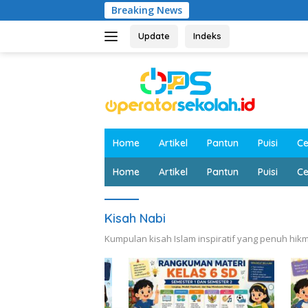
Langsung
Breaking News
ke
konten
Update
Indeks
Home
Artikel
Pantun
Puisi
Ce
Home
Artikel
Pantun
Puisi
Ce
Kisah Nabi
Kumpulan kisah Islam inspiratif yang penuh hik