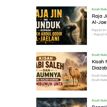
Kisah Nab
Raja J
Al-Jae
Raja Jin I
– Raja ji
Kisah Nab
Kisah 
Diaza
Kisah Nab
Kisah Nab
Kisah Nab