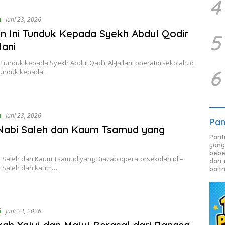
4
i
Juni 23, 2026
in Ini Tunduk Kepada Syekh Abdul Qodir
5
lani
ni Tunduk kepada Syekh Abdul Qadir Al-Jailani operatorsekolah.id
6
n tunduk kepada…
i
Juni 23, 2026
Pan
Nabi Saleh dan Kaum Tsamud yang
Pant
b
yang
bebe
i Saleh dan Kaum Tsamud yang Diazab operatorsekolah.id –
dari
i Saleh dan kaum…
bait
i
Juni 23, 2026