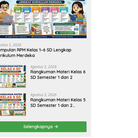
kuman Materi Kelas 2 SD
Rangkuman Materi Kelas 1 SD
R
ter 1 dan 2
Semester 1 dan 2 Lengkap
S
ustus 3, 2026
mpulan RPM Kelas 1–6 SD Lengkap
rikulum Merdeka
Agustus 3, 2026
Rangkuman Materi Kelas 6
SD Semester 1 dan 2
Agustus 3, 2026
Rangkuman Materi Kelas 5
SD Semester 1 dan 2
Lengkap
Selengkapnya