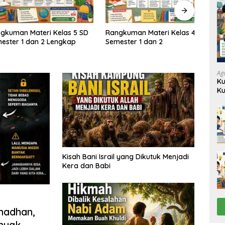
n Materi Kelas 5 SD
Rangkuman Materi Kelas 4 SD
Rang
 1 dan 2 Lengkap
Semester 1 dan 2
Semes
Ag
Ku
Ku
Kisah Bani Israil yang Dikutuk Menjadi
Kera dan Babi
madhan,
nyak