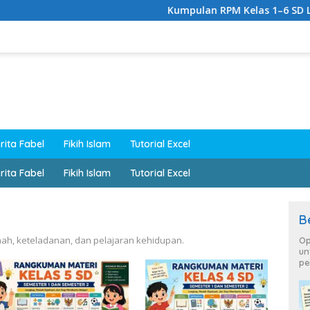
Kumpulan RPM Kelas 1–6 SD Lengkap Ku
rita Fabel
Fikih Islam
Tutorial Excel
rita Fabel
Fikih Islam
Tutorial Excel
B
mah, keteladanan, dan pelajaran kehidupan.
Op
un
pe