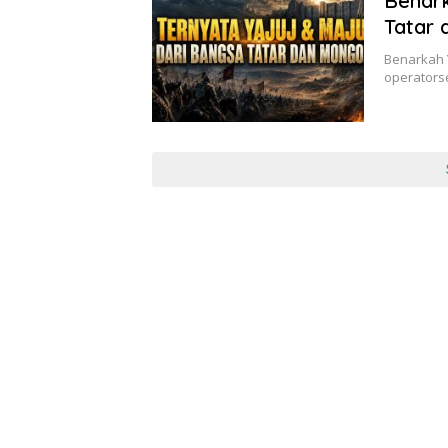
Benark
Tatar 
Benarkah Y
operatorse