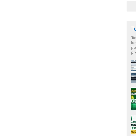
T
Tu
la
pe
pr