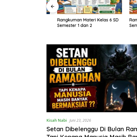
Rangkuman Materi Kelas 6 SD
Rangkuma
M Kelas 1–6 SD
Semester 1 dan 2
Semester
rikulum Merdeka
Kisah Nabi
Juni 23, 2026
Setan Dibelenggu Di Bulan Ra
Tapi Kenapa Manusia Masih Ba