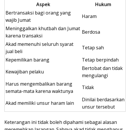
Aspek
Hukum
Bertransaksi bagi orang yang
Haram
wajib Jumat
Meninggalkan khutbah dan Jumat
Berdosa
karena transaksi
Akad memenuhi seluruh syarat
Tetap sah
jual beli
Kepemilikan barang
Tetap berpindah
Bertobat dan tidak
Kewajiban pelaku
mengulangi
Harus mengembalikan barang
Tidak
semata-mata karena waktunya
Dinilai berdasarkan
Akad memiliki unsur haram lain
unsur tersebut
Keterangan ini tidak boleh dipahami sebagai alasan
meremehkan larangan. Sahnya akad tidak menghapus