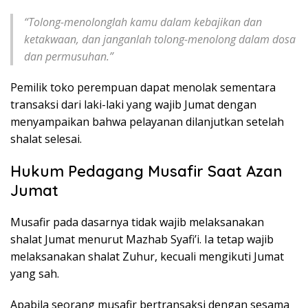
“Tolong-menolonglah kamu dalam kebajikan dan
ketakwaan, dan janganlah tolong-menolong dalam dosa
dan permusuhan.”
Pemilik toko perempuan dapat menolak sementara
transaksi dari laki-laki yang wajib Jumat dengan
menyampaikan bahwa pelayanan dilanjutkan setelah
shalat selesai.
Hukum Pedagang Musafir Saat Azan
Jumat
Musafir pada dasarnya tidak wajib melaksanakan
shalat Jumat menurut Mazhab Syafi’i. Ia tetap wajib
melaksanakan shalat Zuhur, kecuali mengikuti Jumat
yang sah.
Apabila seorang musafir bertransaksi dengan sesama