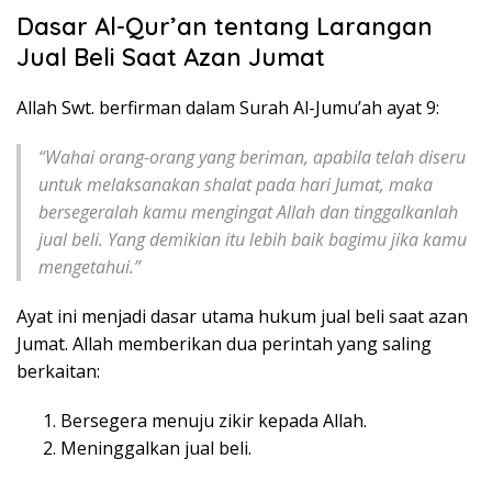
Dasar Al-Qur’an tentang Larangan
Jual Beli Saat Azan Jumat
Allah Swt. berfirman dalam Surah Al-Jumu’ah ayat 9:
“Wahai orang-orang yang beriman, apabila telah diseru
untuk melaksanakan shalat pada hari Jumat, maka
bersegeralah kamu mengingat Allah dan tinggalkanlah
jual beli. Yang demikian itu lebih baik bagimu jika kamu
mengetahui.”
Ayat ini menjadi dasar utama hukum jual beli saat azan
Jumat. Allah memberikan dua perintah yang saling
berkaitan:
Bersegera menuju zikir kepada Allah.
Meninggalkan jual beli.