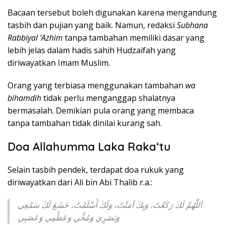
Bacaan tersebut boleh digunakan karena mengandung
tasbih dan pujian yang baik. Namun, redaksi
Subhana
Rabbiyal ‘Azhim
tanpa tambahan memiliki dasar yang
lebih jelas dalam hadis sahih Hudzaifah yang
diriwayatkan Imam Muslim.
Orang yang terbiasa menggunakan tambahan
wa
bihamdih
tidak perlu menganggap shalatnya
bermasalah. Demikian pula orang yang membaca
tanpa tambahan tidak dinilai kurang sah.
Doa Allahumma Laka Raka‘tu
Selain tasbih pendek, terdapat doa rukuk yang
diriwayatkan dari Ali bin Abi Thalib r.a.:
اَللّٰهُمَّ لَكَ رَكَعْتُ، وَبِكَ آمَنْتُ، وَلَكَ أَسْلَمْتُ، خَشَعَ لَكَ سَمْعِي
وَبَصَرِي وَمُخِّي وَعَظْمِي وَعَصَبِي