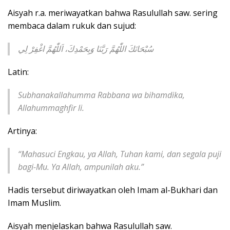
Aisyah r.a. meriwayatkan bahwa Rasulullah saw. sering
membaca dalam rukuk dan sujud:
سُبْحَانَكَ اللّٰهُمَّ رَبَّنَا وَبِحَمْدِكَ، اَللّٰهُمَّ اغْفِرْ لِي
Latin:
Subhanakallahumma Rabbana wa bihamdika,
Allahummaghfir li.
Artinya:
“Mahasuci Engkau, ya Allah, Tuhan kami, dan segala puji
bagi-Mu. Ya Allah, ampunilah aku.”
Hadis tersebut diriwayatkan oleh Imam al-Bukhari dan
Imam Muslim.
Aisyah menjelaskan bahwa Rasulullah saw.