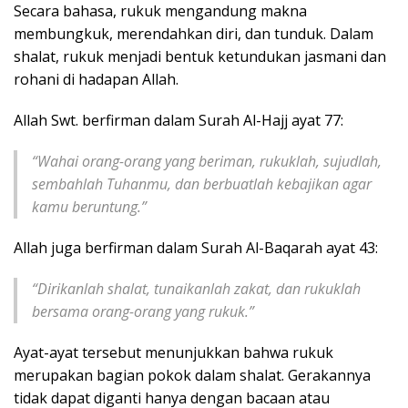
Secara bahasa, rukuk mengandung makna
membungkuk, merendahkan diri, dan tunduk. Dalam
shalat, rukuk menjadi bentuk ketundukan jasmani dan
rohani di hadapan Allah.
Allah Swt. berfirman dalam Surah Al-Hajj ayat 77:
“Wahai orang-orang yang beriman, rukuklah, sujudlah,
sembahlah Tuhanmu, dan berbuatlah kebajikan agar
kamu beruntung.”
Allah juga berfirman dalam Surah Al-Baqarah ayat 43:
“Dirikanlah shalat, tunaikanlah zakat, dan rukuklah
bersama orang-orang yang rukuk.”
Ayat-ayat tersebut menunjukkan bahwa rukuk
merupakan bagian pokok dalam shalat. Gerakannya
tidak dapat diganti hanya dengan bacaan atau