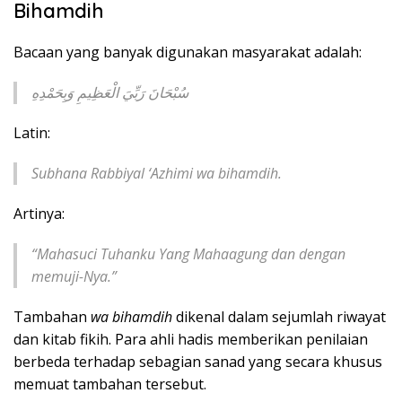
Bihamdih
Bacaan yang banyak digunakan masyarakat adalah:
سُبْحَانَ رَبِّيَ الْعَظِيمِ وَبِحَمْدِهِ
Latin:
Subhana Rabbiyal ‘Azhimi wa bihamdih.
Artinya:
“Mahasuci Tuhanku Yang Mahaagung dan dengan
memuji-Nya.”
Tambahan
wa bihamdih
dikenal dalam sejumlah riwayat
dan kitab fikih. Para ahli hadis memberikan penilaian
berbeda terhadap sebagian sanad yang secara khusus
memuat tambahan tersebut.