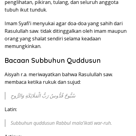
penglihatan, pikiran, tulang, dan seluruh anggota
tubuh ikut tunduk.
Imam Syafi’i menyukai agar doa-doa yang sahih dari
Rasulullah saw. tidak ditinggalkan oleh imam maupun
orang yang shalat sendiri selama keadaan
memungkinkan.
Bacaan Subbuhun Quddusun
Aisyah r.a. meriwayatkan bahwa Rasulullah saw.
membaca ketika rukuk dan sujud:
سُبُّوحٌ قُدُّوسٌ رَبُّ الْمَلَائِكَةِ وَالرُّوحِ
Latin:
Subbuhun quddusun Rabbul mala’ikati war-ruh.