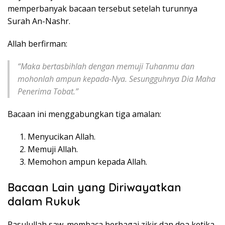
memperbanyak bacaan tersebut setelah turunnya
Surah An-Nashr.
Allah berfirman:
“Maka bertasbihlah dengan memuji Tuhanmu dan
mohonlah ampun kepada-Nya. Sesungguhnya Dia Maha
Penerima Tobat.”
Bacaan ini menggabungkan tiga amalan:
Menyucikan Allah.
Memuji Allah.
Memohon ampun kepada Allah.
Bacaan Lain yang Diriwayatkan
dalam Rukuk
Rasulullah saw. membaca berbagai zikir dan doa ketika