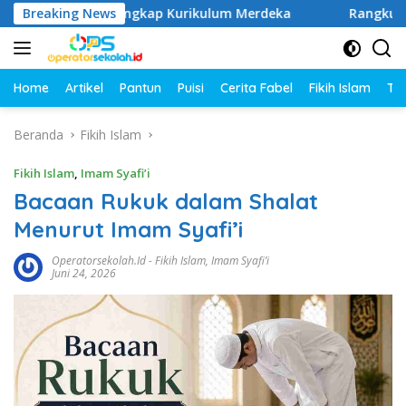
Langsung
1–6 SD Lengkap Kurikulum Merdeka
Breaking News
Rangkuman Materi K
ke
konten
Home
Artikel
Pantun
Puisi
Cerita Fabel
Fikih Islam
Tut
Beranda
Fikih Islam
Fikih Islam
,
Imam Syafi’i
Bacaan Rukuk dalam Shalat
Menurut Imam Syafi’i
Operatorsekolah.id
-
Fikih Islam
,
Imam Syafi’i
Juni 24, 2026