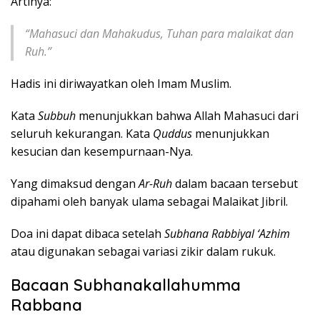
Artinya:
“Mahasuci dan Mahakudus, Tuhan para malaikat dan
Ruh.”
Hadis ini diriwayatkan oleh Imam Muslim.
Kata
Subbuh
menunjukkan bahwa Allah Mahasuci dari
seluruh kekurangan. Kata
Quddus
menunjukkan
kesucian dan kesempurnaan-Nya.
Yang dimaksud dengan
Ar-Ruh
dalam bacaan tersebut
dipahami oleh banyak ulama sebagai Malaikat Jibril.
Doa ini dapat dibaca setelah
Subhana Rabbiyal ‘Azhim
atau digunakan sebagai variasi zikir dalam rukuk.
Bacaan Subhanakallahumma
Rabbana