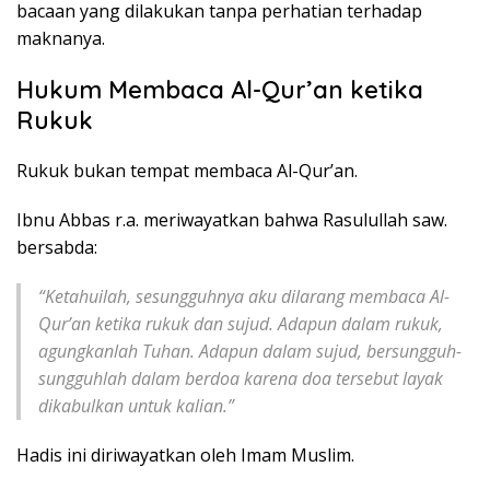
bacaan yang dilakukan tanpa perhatian terhadap
maknanya.
Hukum Membaca Al-Qur’an ketika
Rukuk
Rukuk bukan tempat membaca Al-Qur’an.
Ibnu Abbas r.a. meriwayatkan bahwa Rasulullah saw.
bersabda:
“Ketahuilah, sesungguhnya aku dilarang membaca Al-
Qur’an ketika rukuk dan sujud. Adapun dalam rukuk,
agungkanlah Tuhan. Adapun dalam sujud, bersungguh-
sungguhlah dalam berdoa karena doa tersebut layak
dikabulkan untuk kalian.”
Hadis ini diriwayatkan oleh Imam Muslim.