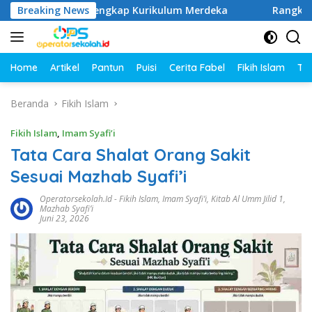
Langsung
1–6 SD Lengkap Kurikulum Merdeka
Breaking News
Rangkuman Materi 
ke
konten
Home
Artikel
Pantun
Puisi
Cerita Fabel
Fikih Islam
Tut
Beranda
Fikih Islam
Fikih Islam
,
Imam Syafi’i
Tata Cara Shalat Orang Sakit
Sesuai Mazhab Syafi’i
Operatorsekolah.id
-
Fikih Islam
,
Imam Syafi’i
,
Kitab Al Umm Jilid 1
,
Mazhab Syafi’i
Juni 23, 2026