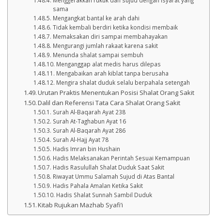
Menggerakkan rukuk dan sujud dengan isyarat yang
sama
Mengangkat bantal ke arah dahi
Tidak kembali berdiri ketika kondisi membaik
Memaksakan diri sampai membahayakan
Mengurangi jumlah rakaat karena sakit
Menunda shalat sampai sembuh
Menganggap alat medis harus dilepas
Mengabaikan arah kiblat tanpa berusaha
Mengira shalat duduk selalu berpahala setengah
Urutan Praktis Menentukan Posisi Shalat Orang Sakit
Dalil dan Referensi Tata Cara Shalat Orang Sakit
Surah Al-Baqarah Ayat 238
Surah At-Taghabun Ayat 16
Surah Al-Baqarah Ayat 286
Surah Al-Hajj Ayat 78
Hadis Imran bin Hushain
Hadis Melaksanakan Perintah Sesuai Kemampuan
Hadis Rasulullah Shalat Duduk Saat Sakit
Riwayat Ummu Salamah Sujud di Atas Bantal
Hadis Pahala Amalan Ketika Sakit
Hadis Shalat Sunnah Sambil Duduk
Kitab Rujukan Mazhab Syafi’i