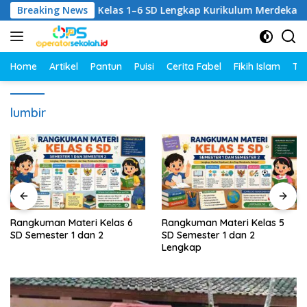
Langsung
Kumpulan RPM Kelas 1–6 SD Lengkap Kurikulum Merdeka
Breaking News
ke
konten
Home
Artikel
Pantun
Puisi
Cerita Fabel
Fikih Islam
Tut
lumbir
Rangkuman Materi Kelas 6
Rangkuman Materi Kelas 5
SD Semester 1 dan 2
SD Semester 1 dan 2
Lengkap