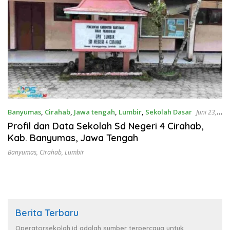
Banyumas
,
Cirahab
,
Jawa tengah
,
Lumbir
,
Sekolah Dasar
Juni 23,
2026
Profil dan Data Sekolah Sd Negeri 4 Cirahab,
Kab. Banyumas, Jawa Tengah
Banyumas
,
Cirahab
,
Lumbir
Berita Terbaru
Operatorsekolah.id adalah sumber terpercaya untuk