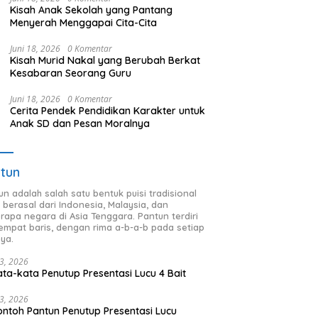
Kisah Anak Sekolah yang Pantang
Menyerah Menggapai Cita-Cita
Juni 18, 2026
0 Komentar
Kisah Murid Nakal yang Berubah Berkat
Kesabaran Seorang Guru
Juni 18, 2026
0 Komentar
Cerita Pendek Pendidikan Karakter untuk
Anak SD dan Pesan Moralnya
tun
un adalah salah satu bentuk puisi tradisional
 berasal dari Indonesia, Malaysia, dan
rapa negara di Asia Tenggara. Pantun terdiri
 empat baris, dengan rima a-b-a-b pada setiap
nya.
23, 2026
ata-kata Penutup Presentasi Lucu 4 Bait
23, 2026
ontoh Pantun Penutup Presentasi Lucu