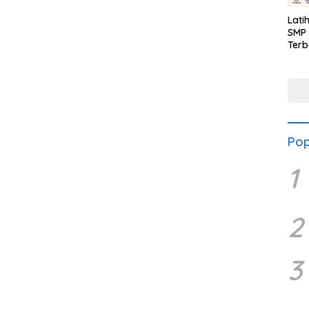
Lati
SMP 
Terb
Pop
1
2
3