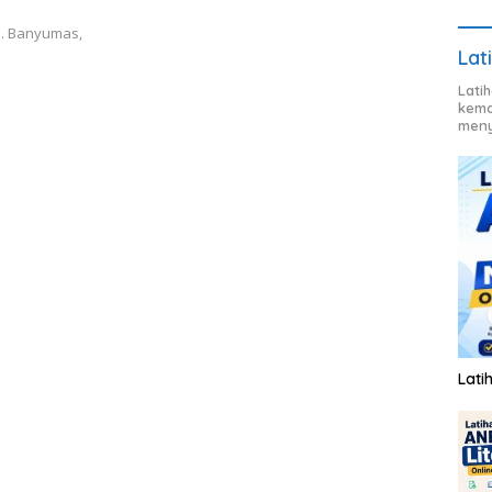
b. Banyumas,
Lat
Lati
kema
meny
Lati