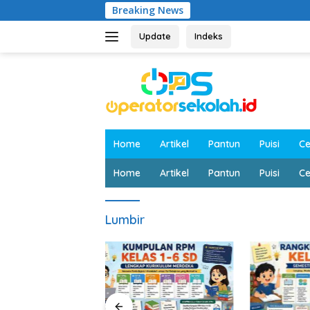
Langsung
Breaking News
ke
konten
Update
Indeks
Home
Artikel
Pantun
Puisi
Ce
Home
Artikel
Pantun
Puisi
Ce
Lumbir