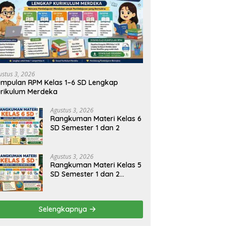
kuman Materi Kelas 2 SD
Rangkuman Materi Kelas 1 SD
R
ter 1 dan 2
Semester 1 dan 2 Lengkap
S
ustus 3, 2026
mpulan RPM Kelas 1–6 SD Lengkap
rikulum Merdeka
Agustus 3, 2026
Rangkuman Materi Kelas 6
SD Semester 1 dan 2
Agustus 3, 2026
Rangkuman Materi Kelas 5
SD Semester 1 dan 2
Lengkap
Selengkapnya