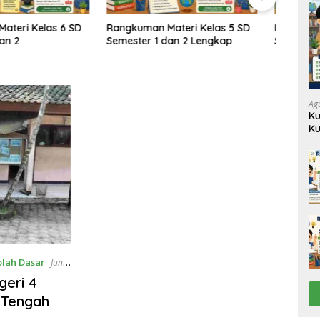
n Materi Kelas 5 SD
Rangkuman Materi Kelas 4 SD
Rang
 1 dan 2 Lengkap
Semester 1 dan 2
Semes
Ag
Ku
Ku
lah Dasar
Juni
geri 4
 Tengah