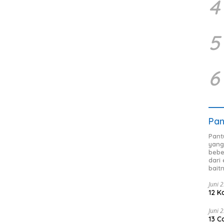
4
5
6
Pan
Pant
yang
bebe
dari
bait
Juni 
12 K
Juni 
13 C