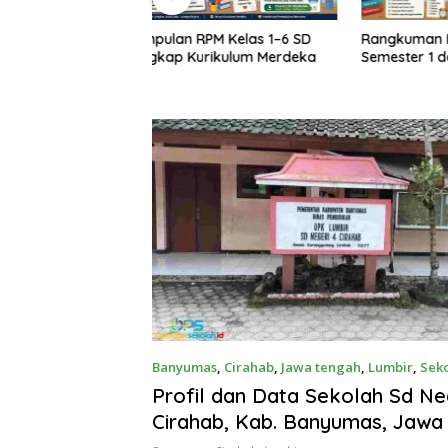
Rangkuman Materi Kelas 6 SD
Rangkuma
M Kelas 1–6 SD
Semester 1 dan 2
Semester
rikulum Merdeka
Banyumas
,
Cirahab
,
Jawa tengah
,
Lumbir
,
Seko
23, 2026
Profil dan Data Sekolah Sd Ne
Cirahab, Kab. Banyumas, Jawa