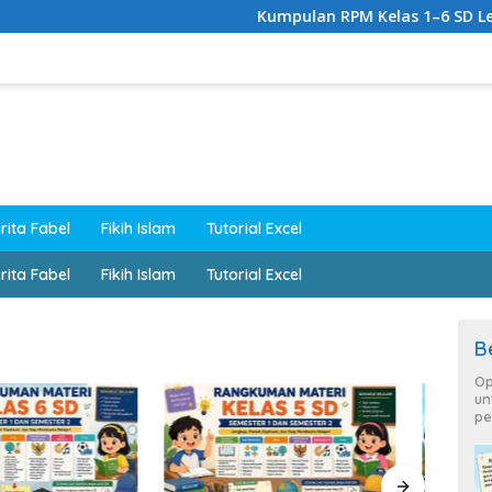
Kumpulan RPM Kelas 1–6 SD Lengkap K
rita Fabel
Fikih Islam
Tutorial Excel
rita Fabel
Fikih Islam
Tutorial Excel
B
Op
un
pe