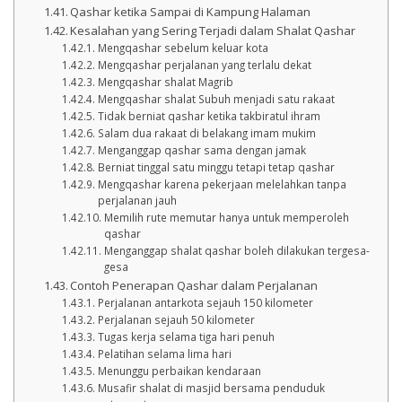
Qashar ketika Sampai di Kampung Halaman
Kesalahan yang Sering Terjadi dalam Shalat Qashar
Mengqashar sebelum keluar kota
Mengqashar perjalanan yang terlalu dekat
Mengqashar shalat Magrib
Mengqashar shalat Subuh menjadi satu rakaat
Tidak berniat qashar ketika takbiratul ihram
Salam dua rakaat di belakang imam mukim
Menganggap qashar sama dengan jamak
Berniat tinggal satu minggu tetapi tetap qashar
Mengqashar karena pekerjaan melelahkan tanpa
perjalanan jauh
Memilih rute memutar hanya untuk memperoleh
qashar
Menganggap shalat qashar boleh dilakukan tergesa-
gesa
Contoh Penerapan Qashar dalam Perjalanan
Perjalanan antarkota sejauh 150 kilometer
Perjalanan sejauh 50 kilometer
Tugas kerja selama tiga hari penuh
Pelatihan selama lima hari
Menunggu perbaikan kendaraan
Musafir shalat di masjid bersama penduduk