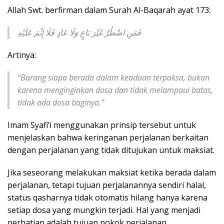
Allah Swt. berfirman dalam Surah Al-Baqarah ayat 173:
فَمَنِ اضْطُرَّ غَيْرَ بَاغٍ وَلَا عَادٍ فَلَا إِثْمَ عَلَيْهِ
Artinya:
“Barang siapa berada dalam keadaan terpaksa, bukan
karena menginginkan dosa dan tidak melampaui batas,
tidak ada dosa baginya.”
Imam Syafi’i menggunakan prinsip tersebut untuk
menjelaskan bahwa keringanan perjalanan berkaitan
dengan perjalanan yang tidak ditujukan untuk maksiat.
Jika seseorang melakukan maksiat ketika berada dalam
perjalanan, tetapi tujuan perjalanannya sendiri halal,
status qasharnya tidak otomatis hilang hanya karena
setiap dosa yang mungkin terjadi. Hal yang menjadi
perhatian adalah tujuan pokok perjalanan.