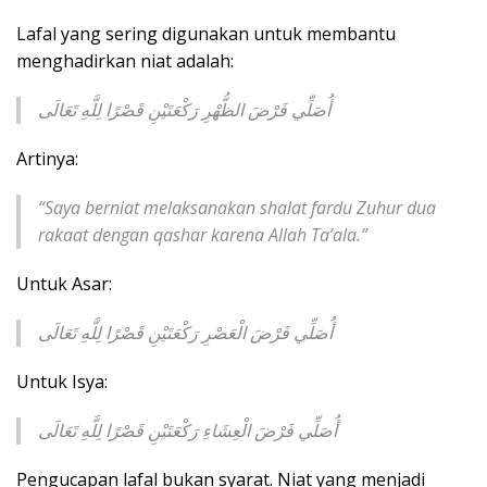
Lafal yang sering digunakan untuk membantu
menghadirkan niat adalah:
أُصَلِّي فَرْضَ الظُّهْرِ رَكْعَتَيْنِ قَصْرًا لِلَّهِ تَعَالَى
Artinya:
“Saya berniat melaksanakan shalat fardu Zuhur dua
rakaat dengan qashar karena Allah Ta’ala.”
Untuk Asar:
أُصَلِّي فَرْضَ الْعَصْرِ رَكْعَتَيْنِ قَصْرًا لِلَّهِ تَعَالَى
Untuk Isya:
أُصَلِّي فَرْضَ الْعِشَاءِ رَكْعَتَيْنِ قَصْرًا لِلَّهِ تَعَالَى
Pengucapan lafal bukan syarat. Niat yang menjadi