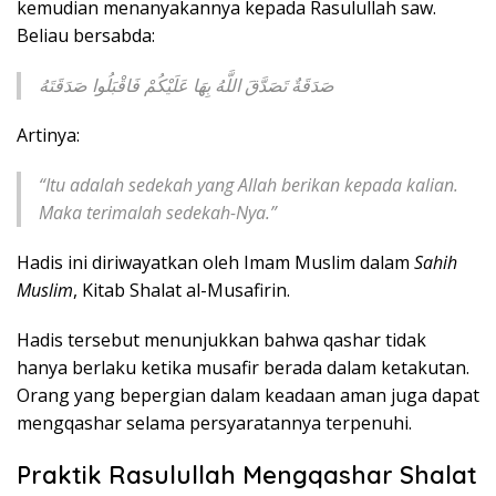
kemudian menanyakannya kepada Rasulullah saw.
Beliau bersabda:
صَدَقَةٌ تَصَدَّقَ اللَّهُ بِهَا عَلَيْكُمْ فَاقْبَلُوا صَدَقَتَهُ
Artinya:
“Itu adalah sedekah yang Allah berikan kepada kalian.
Maka terimalah sedekah-Nya.”
Hadis ini diriwayatkan oleh Imam Muslim dalam
Sahih
Muslim
, Kitab Shalat al-Musafirin.
Hadis tersebut menunjukkan bahwa qashar tidak
hanya berlaku ketika musafir berada dalam ketakutan.
Orang yang bepergian dalam keadaan aman juga dapat
mengqashar selama persyaratannya terpenuhi.
Praktik Rasulullah Mengqashar Shalat