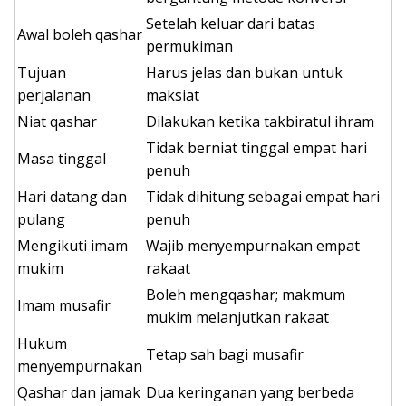
Setelah keluar dari batas
Awal boleh qashar
permukiman
Tujuan
Harus jelas dan bukan untuk
perjalanan
maksiat
Niat qashar
Dilakukan ketika takbiratul ihram
Tidak berniat tinggal empat hari
Masa tinggal
penuh
Hari datang dan
Tidak dihitung sebagai empat hari
pulang
penuh
Mengikuti imam
Wajib menyempurnakan empat
mukim
rakaat
Boleh mengqashar; makmum
Imam musafir
mukim melanjutkan rakaat
Hukum
Tetap sah bagi musafir
menyempurnakan
Qashar dan jamak
Dua keringanan yang berbeda