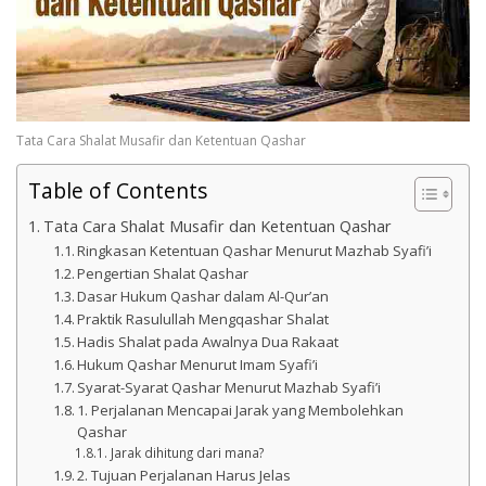
Tata Cara Shalat Musafir dan Ketentuan Qashar
Table of Contents
Tata Cara Shalat Musafir dan Ketentuan Qashar
Ringkasan Ketentuan Qashar Menurut Mazhab Syafi’i
Pengertian Shalat Qashar
Dasar Hukum Qashar dalam Al-Qur’an
Praktik Rasulullah Mengqashar Shalat
Hadis Shalat pada Awalnya Dua Rakaat
Hukum Qashar Menurut Imam Syafi’i
Syarat-Syarat Qashar Menurut Mazhab Syafi’i
1. Perjalanan Mencapai Jarak yang Membolehkan
Qashar
Jarak dihitung dari mana?
2. Tujuan Perjalanan Harus Jelas