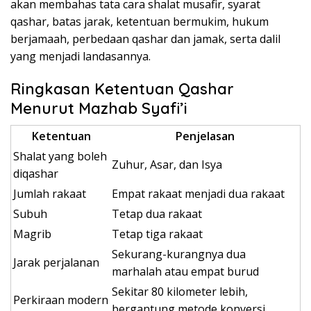
akan membahas tata cara shalat musafir, syarat
qashar, batas jarak, ketentuan bermukim, hukum
berjamaah, perbedaan qashar dan jamak, serta dalil
yang menjadi landasannya.
Ringkasan Ketentuan Qashar
Menurut Mazhab Syafi’i
Ketentuan
Penjelasan
Shalat yang boleh
Zuhur, Asar, dan Isya
diqashar
Jumlah rakaat
Empat rakaat menjadi dua rakaat
Subuh
Tetap dua rakaat
Magrib
Tetap tiga rakaat
Sekurang-kurangnya dua
Jarak perjalanan
marhalah atau empat burud
Sekitar 80 kilometer lebih,
Perkiraan modern
bergantung metode konversi