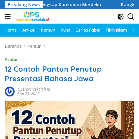
Langsung
1–6 SD Lengkap Kurikulum Merdeka
Breaking News
Rangkuman Materi K
ke
konten
Home
Artikel
Pantun
Puisi
Cerita Fabel
Fikih Islam
Tut
Beranda
Pantun
Pantun
12 Contoh Pantun Penutup
Presentasi Bahasa Jawa
Operatorsekolah.id
Juni 23, 2026