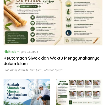
Fikih Islam
Juni 23, 2026
Keutamaan Siwak dan Waktu Menggunakannya
dalam Islam
Fikih Islam
,
Kitab Al Umm Jilid 1
,
Mazhab Syafi’i