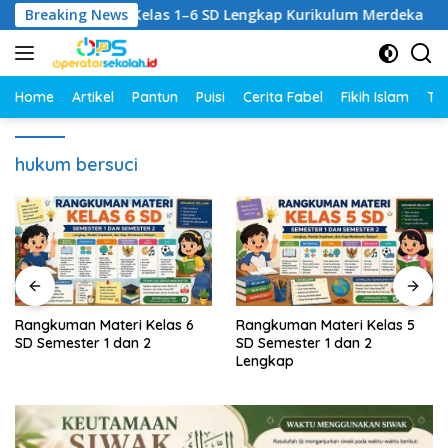
Langsung
mpulan RPM Kelas 1–6 SD Lengkap Kurikulum Merdeka
Breaking News
ke
konten
Home
Artikel
Pantun
Puisi
Cerita Fabel
Fikih Islam
Tut
hukum bersuci
Rangkuman Materi Kelas 6
Rangkuman Materi Kelas 5
SD Semester 1 dan 2
SD Semester 1 dan 2
Lengkap