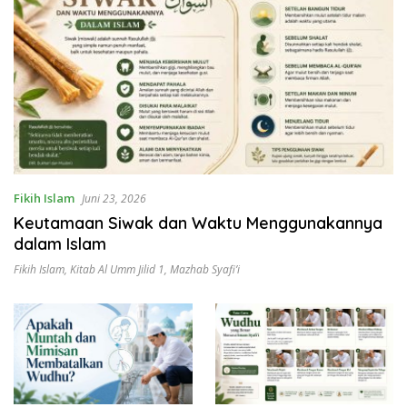
Fikih Islam
Juni 23, 2026
Keutamaan Siwak dan Waktu Menggunakannya
dalam Islam
Fikih Islam
,
Kitab Al Umm Jilid 1
,
Mazhab Syafi’i