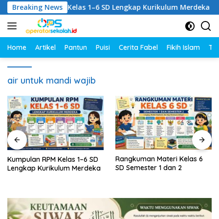
Langsung
mpulan RPM Kelas 1–6 SD Lengkap Kurikulum Merdeka
Breaking News
ke
konten
Home
Artikel
Pantun
Puisi
Cerita Fabel
Fikih Islam
Tut
air untuk mandi wajib
Rangkuman Materi Kelas 6
Rangkuman Materi Kelas 5
SD Semester 1 dan 2
SD Semester 1 dan 2
Lengkap