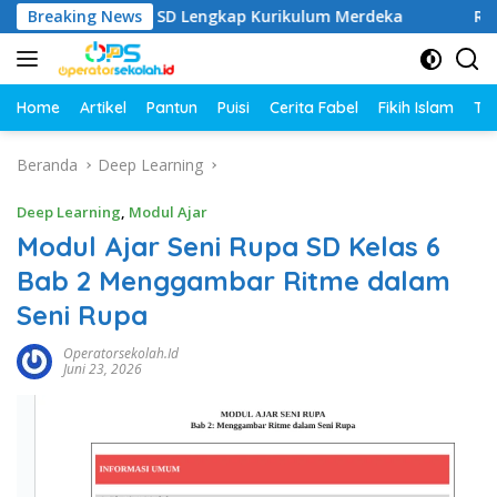
Langsung
Kelas 1–6 SD Lengkap Kurikulum Merdeka
Breaking News
Rangkuman Ma
ke
konten
Home
Artikel
Pantun
Puisi
Cerita Fabel
Fikih Islam
Tut
Beranda
Deep Learning
Deep Learning
,
Modul Ajar
Modul Ajar Seni Rupa SD Kelas 6
Bab 2 Menggambar Ritme dalam
Seni Rupa
Operatorsekolah.id
Juni 23, 2026