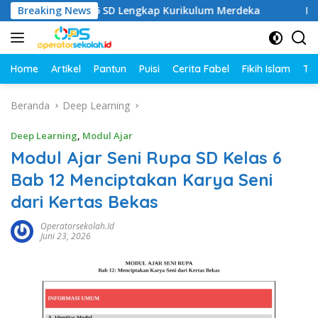
Langsung
elas 1–6 SD Lengkap Kurikulum Merdeka
Breaking News
Rangkuman Ma
ke
konten
Home
Artikel
Pantun
Puisi
Cerita Fabel
Fikih Islam
Tut
Beranda
Deep Learning
Deep Learning
,
Modul Ajar
Modul Ajar Seni Rupa SD Kelas 6
Bab 12 Menciptakan Karya Seni
dari Kertas Bekas
Operatorsekolah.id
Juni 23, 2026