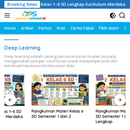
Langsung
umpulan RPM Kelas 1–6 SD Lengkap Kurikulum Merdeka
Breaking News
ke
konten
Home
Artikel
Pantun
Puisi
Cerita Fabel
Fikih Islam
Tut
Deep Learning
Deep learning adalah cabang dari kecerdasan buatan (AI) yang
menggunakan jaringan saraf tiruan untuk mempelajari pola dan
membuat keputusan berdasarkan data.
Rangkuman Materi Kelas 6
Rangkuman Materi Kelas 5
SD Semester 1 dan 2
SD Semester 1 dan 2
Lengkap