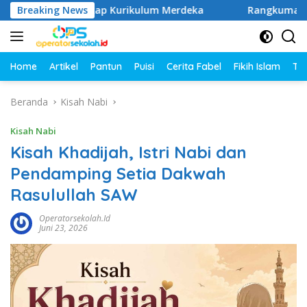
Langsung
D Lengkap Kurikulum Merdeka
Breaking News
Rangkuman Materi Kelas 
ke
konten
Home
Artikel
Pantun
Puisi
Cerita Fabel
Fikih Islam
Tut
Beranda
Kisah Nabi
Kisah Nabi
Kisah Khadijah, Istri Nabi dan
Pendamping Setia Dakwah
Rasulullah SAW
Operatorsekolah.id
Juni 23, 2026