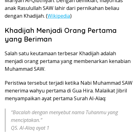
Mariyah Al-Qibthiyah. Dengan demikian, mayoritas
anak Rasulullah SAW lahir dari pernikahan beliau
dengan Khadijah. (
Wikipedia
)
Khadijah Menjadi Orang Pertama
yang Beriman
Salah satu keutamaan terbesar Khadijah adalah
menjadi orang pertama yang membenarkan kenabian
Muhammad SAW.
Peristiwa tersebut terjadi ketika Nabi Muhammad SAW
menerima wahyu pertama di Gua Hira. Malaikat Jibril
menyampaikan ayat pertama Surah Al-Alaq:
“Bacalah dengan menyebut nama Tuhanmu yang
menciptakan.”
QS. Al-Alaq ayat 1