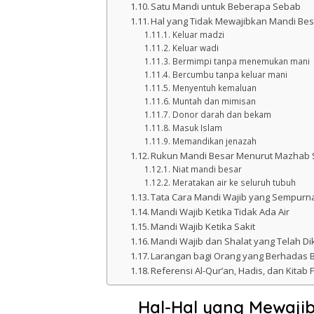
Satu Mandi untuk Beberapa Sebab
Hal yang Tidak Mewajibkan Mandi Be
Keluar madzi
Keluar wadi
Bermimpi tanpa menemukan mani
Bercumbu tanpa keluar mani
Menyentuh kemaluan
Muntah dan mimisan
Donor darah dan bekam
Masuk Islam
Memandikan jenazah
Rukun Mandi Besar Menurut Mazhab S
Niat mandi besar
Meratakan air ke seluruh tubuh
Tata Cara Mandi Wajib yang Sempurn
Mandi Wajib Ketika Tidak Ada Air
Mandi Wajib Ketika Sakit
Mandi Wajib dan Shalat yang Telah Di
Larangan bagi Orang yang Berhadas 
Referensi Al-Qur’an, Hadis, dan Kitab F
Hal-Hal yang Mewaji