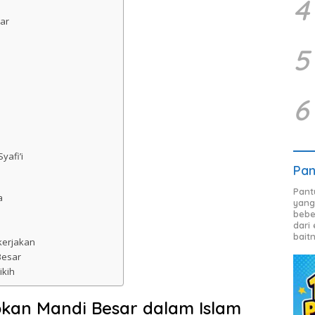
4
sar
5
6
yafi’i
Pan
Pant
a
yang
bebe
dari
bait
kerjakan
Besar
ikih
bkan Mandi Besar dalam Islam