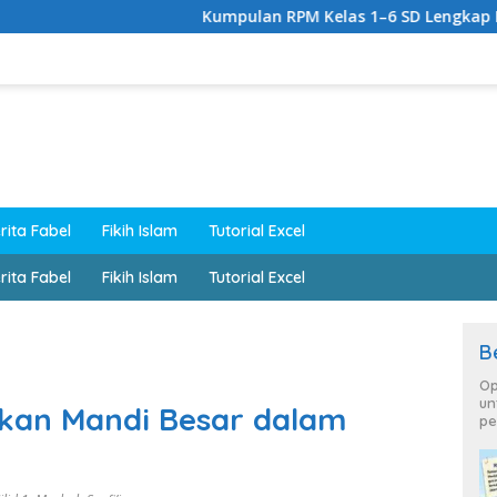
Kumpulan RPM Kelas 1–6 SD Lengkap Kurikulum M
rita Fabel
Fikih Islam
Tutorial Excel
rita Fabel
Fikih Islam
Tutorial Excel
B
Op
un
bkan Mandi Besar dalam
pe