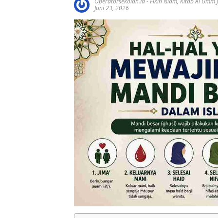
Operatorsekolah.id
-
Fikih Islam
,
Kitab Al Umm Ji
Juni 23, 2026