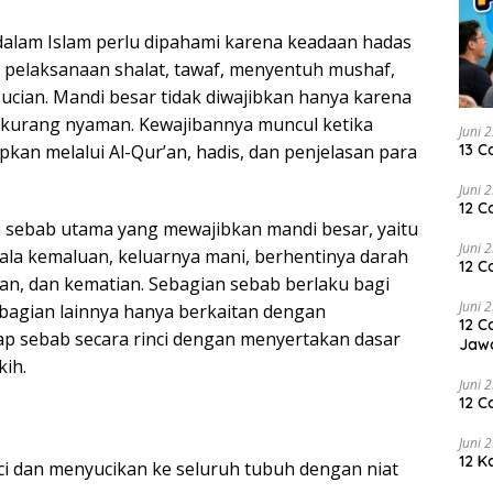
dalam Islam perlu dipahami karena keadaan hadas
pelaksanaan shalat, tawaf, menyentuh mushaf,
ucian. Mandi besar tidak diwajibkan hanya karena
a kurang nyaman. Kewajibannya muncul ketika
Juni 
13 C
apkan melalui Al-Qur’an, hadis, dan penjelasan para
Juni 
12 C
m sebab utama yang mewajibkan mandi besar, yaitu
Juni 
la kemaluan, keluarnya mani, berhentinya darah
12 C
kan, dan kematian. Sebagian sebab berlaku bagi
Juni 
bagian lainnya hanya berkaitan dengan
12 C
p sebab secara rinci dengan menyertakan dasar
Jaw
kih.
Juni 
12 C
Juni 
12 K
ci dan menyucikan ke seluruh tubuh dengan niat