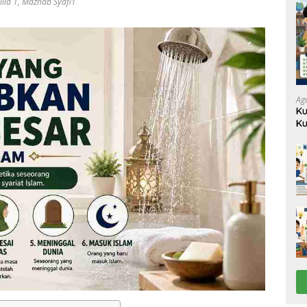
lid 1
,
Mazhab Syafi’i
Ag
Ku
Ku