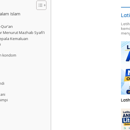
alam Islam
Lat
Lati
-Qur’an
kema
r Menurut Mazhab Syafi’i
meny
Kepala Kemaluan
n
an kondom
ndi
ani
Lati
mimpi