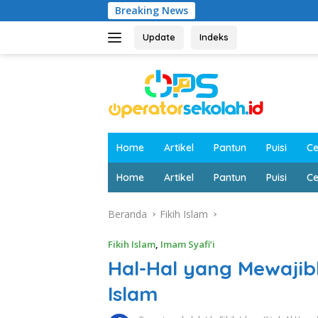
Langsung
Breaking News
ke
konten
Update
Indeks
Home
Artikel
Pantun
Puisi
Ce
Home
Artikel
Pantun
Puisi
Ce
Beranda
Fikih Islam
Fikih Islam
,
Imam Syafi’i
Hal-Hal yang Mewaji
Islam