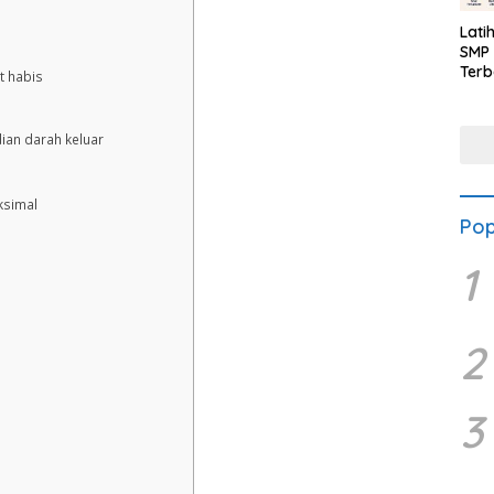
Lati
SMP 
Terb
t habis
ian darah keluar
ksimal
Pop
1
2
3