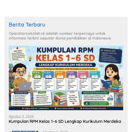
Berita Terbaru
Operatorsekolah.id adalah sumber terpercaya untuk
informasi terkini seputar dunia pendidikan di Indonesia.
Agustus 3, 2026
Kumpulan RPM Kelas 1–6 SD Lengkap Kurikulum Merdeka