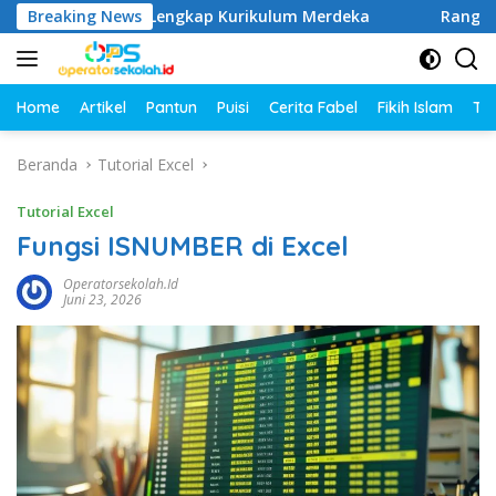
Langsung
–6 SD Lengkap Kurikulum Merdeka
Breaking News
Rangkuman Materi Ke
ke
konten
Home
Artikel
Pantun
Puisi
Cerita Fabel
Fikih Islam
Tut
Beranda
Tutorial Excel
Tutorial Excel
Fungsi ISNUMBER di Excel
Operatorsekolah.id
Juni 23, 2026