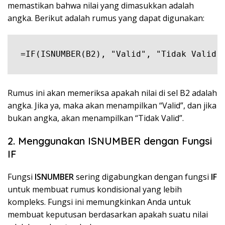
memastikan bahwa nilai yang dimasukkan adalah
angka. Berikut adalah rumus yang dapat digunakan:
Rumus ini akan memeriksa apakah nilai di sel B2 adalah
angka. Jika ya, maka akan menampilkan “Valid”, dan jika
bukan angka, akan menampilkan “Tidak Valid”.
2. Menggunakan ISNUMBER dengan Fungsi
IF
Fungsi
ISNUMBER
sering digabungkan dengan fungsi
IF
untuk membuat rumus kondisional yang lebih
kompleks. Fungsi ini memungkinkan Anda untuk
membuat keputusan berdasarkan apakah suatu nilai