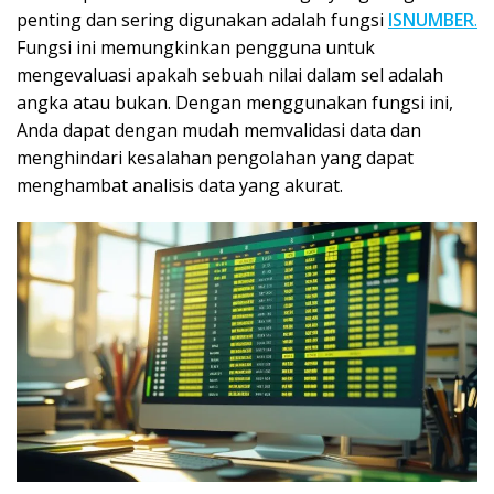
penting dan sering digunakan adalah fungsi
ISNUMBER
.
Fungsi ini memungkinkan pengguna untuk
mengevaluasi apakah sebuah nilai dalam sel adalah
angka atau bukan. Dengan menggunakan fungsi ini,
Anda dapat dengan mudah memvalidasi data dan
menghindari kesalahan pengolahan yang dapat
menghambat analisis data yang akurat.