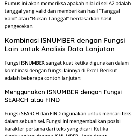
Rumus ini akan memeriksa apakah nilai di sel A2 adalah
tanggal yang valid dan memberikan hasil “Tanggal
Valid” atau “Bukan Tanggal” berdasarkan hasil
pengecekan.
Kombinasi ISNUMBER dengan Fungsi
Lain untuk Analisis Data Lanjutan
Fungsi
ISNUMBER
sangat kuat ketika digunakan dalam
kombinasi dengan fungsi lainnya di Excel. Berikut
adalah beberapa contoh lanjutan:
Menggunakan ISNUMBER dengan Fungsi
SEARCH atau FIND
Fungsi
SEARCH
dan
FIND
digunakan untuk mencari teks
dalam sebuah sel. Fungsi ini mengembalikan posisi
karakter pertama dari teks yang dicari. Ketika