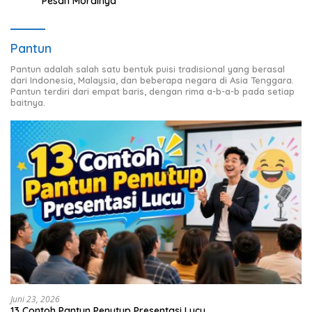
Pesan Moralnya
Pantun
Pantun adalah salah satu bentuk puisi tradisional yang berasal
dari Indonesia, Malaysia, dan beberapa negara di Asia Tenggara.
Pantun terdiri dari empat baris, dengan rima a-b-a-b pada setiap
baitnya.
Juni 23, 2026
13 Contoh Pantun Penutup Presentasi Lucu