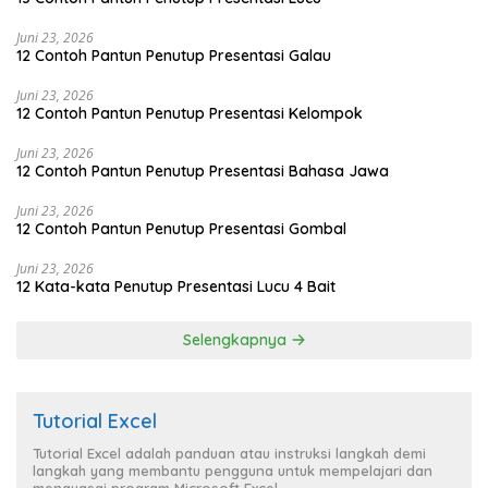
Juni 23, 2026
12 Contoh Pantun Penutup Presentasi Galau
Juni 23, 2026
12 Contoh Pantun Penutup Presentasi Kelompok
Juni 23, 2026
12 Contoh Pantun Penutup Presentasi Bahasa Jawa
Juni 23, 2026
12 Contoh Pantun Penutup Presentasi Gombal
Juni 23, 2026
12 Kata-kata Penutup Presentasi Lucu 4 Bait
Selengkapnya
Tutorial Excel
Tutorial Excel adalah panduan atau instruksi langkah demi
langkah yang membantu pengguna untuk mempelajari dan