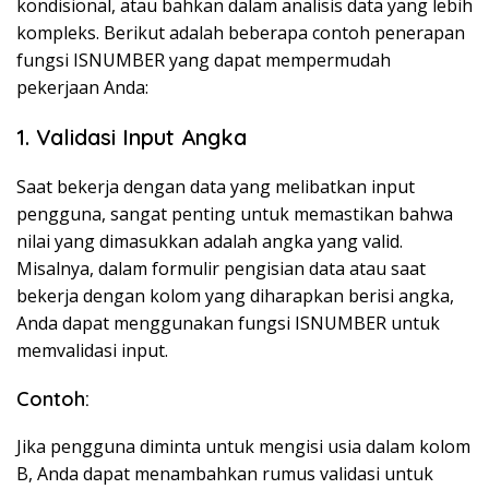
kondisional, atau bahkan dalam analisis data yang lebih
kompleks. Berikut adalah beberapa contoh penerapan
fungsi ISNUMBER yang dapat mempermudah
pekerjaan Anda:
1. Validasi Input Angka
Saat bekerja dengan data yang melibatkan input
pengguna, sangat penting untuk memastikan bahwa
nilai yang dimasukkan adalah angka yang valid.
Misalnya, dalam formulir pengisian data atau saat
bekerja dengan kolom yang diharapkan berisi angka,
Anda dapat menggunakan fungsi ISNUMBER untuk
memvalidasi input.
Contoh:
Jika pengguna diminta untuk mengisi usia dalam kolom
B, Anda dapat menambahkan rumus validasi untuk