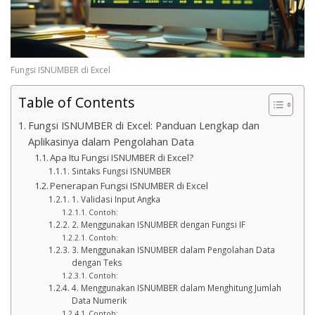
Fungsi ISNUMBER di Excel
Table of Contents
Fungsi ISNUMBER di Excel: Panduan Lengkap dan
Aplikasinya dalam Pengolahan Data
Apa Itu Fungsi ISNUMBER di Excel?
Sintaks Fungsi ISNUMBER
Penerapan Fungsi ISNUMBER di Excel
1. Validasi Input Angka
Contoh:
2. Menggunakan ISNUMBER dengan Fungsi IF
Contoh:
3. Menggunakan ISNUMBER dalam Pengolahan Data
dengan Teks
Contoh:
4. Menggunakan ISNUMBER dalam Menghitung Jumlah
Data Numerik
Contoh: