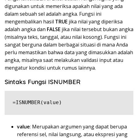
digunakan untuk memeriksa apakah nilai yang ada
dalam sebuah sel adalah angka. Fungsi ini
mengembalikan hasil
TRUE
jika nilai yang diperiksa
adalah angka dan
FALSE
jika nilai tersebut bukan angka
(misalnya teks, tanggal, atau nilai kosong). Fungsi ini
sangat berguna dalam berbagai situasi di mana Anda
perlu memastikan bahwa data yang dimasukkan adalah
angka, misalnya saat melakukan validasi input atau
mengatur kondisi untuk rumus lainnya.
Sintaks Fungsi ISNUMBER
value
: Merupakan argumen yang dapat berupa
referensi sel, nilai langsung, atau ekspresi yang