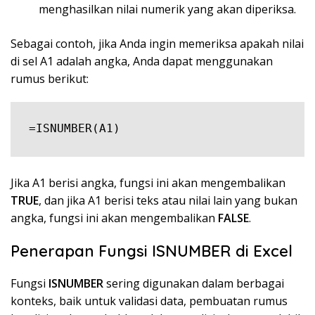
menghasilkan nilai numerik yang akan diperiksa.
Sebagai contoh, jika Anda ingin memeriksa apakah nilai
di sel A1 adalah angka, Anda dapat menggunakan
rumus berikut:
Jika A1 berisi angka, fungsi ini akan mengembalikan
TRUE
, dan jika A1 berisi teks atau nilai lain yang bukan
angka, fungsi ini akan mengembalikan
FALSE
.
Penerapan Fungsi ISNUMBER di Excel
Fungsi
ISNUMBER
sering digunakan dalam berbagai
konteks, baik untuk validasi data, pembuatan rumus