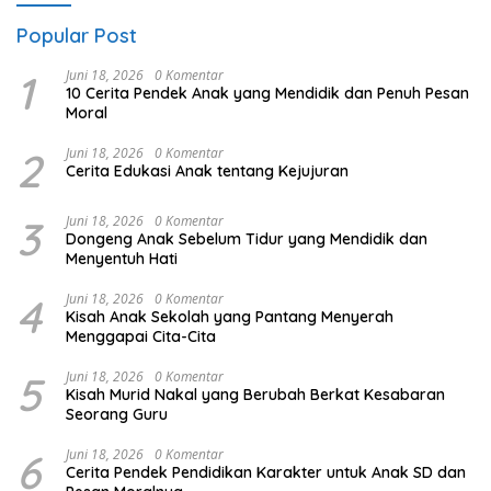
Popular Post
1
Juni 18, 2026
0 Komentar
10 Cerita Pendek Anak yang Mendidik dan Penuh Pesan
Moral
2
Juni 18, 2026
0 Komentar
Cerita Edukasi Anak tentang Kejujuran
3
Juni 18, 2026
0 Komentar
Dongeng Anak Sebelum Tidur yang Mendidik dan
Menyentuh Hati
4
Juni 18, 2026
0 Komentar
Kisah Anak Sekolah yang Pantang Menyerah
Menggapai Cita-Cita
5
Juni 18, 2026
0 Komentar
Kisah Murid Nakal yang Berubah Berkat Kesabaran
Seorang Guru
6
Juni 18, 2026
0 Komentar
Cerita Pendek Pendidikan Karakter untuk Anak SD dan