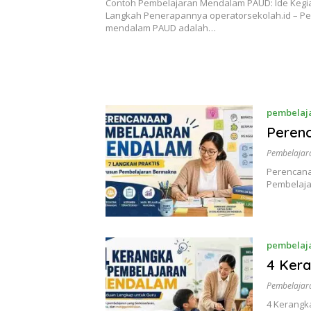
Contoh Pembelajaran Mendalam PAUD: Ide Kegi
Langkah Penerapannya operatorsekolah.id – P
mendalam PAUD adalah…
pembelaj
Peren
Pembelajar
Perencana
Pembelaja
pembelaj
4 Ker
Pembelajar
4 Kerangk