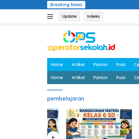
Langsung
Breaking News
ke
konten
Update
Indeks
Home
Artikel
Pantun
Puisi
Ce
Home
Artikel
Pantun
Puisi
Ce
pembelajaran