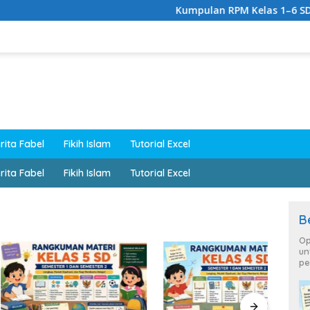
Kumpulan RPM Kelas 1–6 SD Lengkap 
rita Fabel
Fikih Islam
Tutorial Excel
rita Fabel
Fikih Islam
Tutorial Excel
B
Op
un
pe