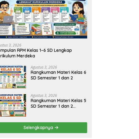
kuman Materi Kelas 2 SD
Rangkuman Materi Kelas 1 SD
R
ter 1 dan 2
Semester 1 dan 2 Lengkap
S
ustus 3, 2026
mpulan RPM Kelas 1–6 SD Lengkap
rikulum Merdeka
Agustus 3, 2026
Rangkuman Materi Kelas 6
SD Semester 1 dan 2
Agustus 3, 2026
Rangkuman Materi Kelas 5
SD Semester 1 dan 2
Lengkap
Selengkapnya