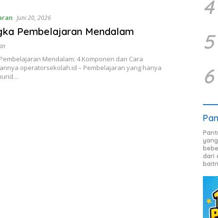
4
aran
Juni 20, 2026
gka Pembelajaran Mendalam
5
an
Pembelajaran Mendalam: 4 Komponen dan Cara
nnya operatorsekolah.id – Pembelajaran yang hanya
6
murid…
Pan
Pant
yang
bebe
dari
bait