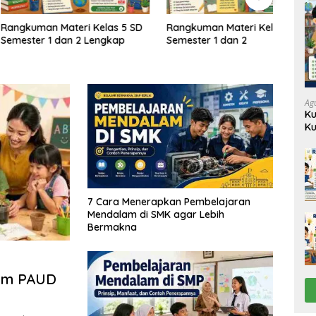
n Materi Kelas 5 SD
Rangkuman Materi Kelas 4 SD
Rang
 1 dan 2 Lengkap
Semester 1 dan 2
Semes
Ag
Ku
Ku
7 Cara Menerapkan Pembelajaran
Mendalam di SMK agar Lebih
Bermakna
lam PAUD