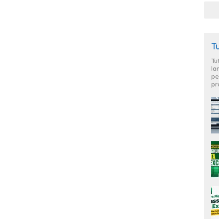
T
Tu
la
pe
pr