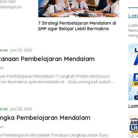
atan dan
embelajaran
Lat
7 Strategi Pembelajaran Mendalam di
Lati
SMP agar Belajar Lebih Bermakna
kema
meny
aran
Juni 20, 2026
canaan Pembelajaran Mendalam
an
an Pembelajaran Mendalam: 7 Langkah Praktis Menyusun
ran Bermakna operatorsekolah.id – Guru sering kali sudah…
Lati
aran
Juni 20, 2026
angka Pembelajaran Mendalam
an
a Pembelajaran Mendalam: Panduan Lengkap untuk Guru