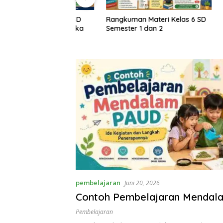
Rangkuman Materi Kelas 6 SD
Rangkuma
M Kelas 1–6 SD
Semester 1 dan 2
Semester
rikulum Merdeka
pembelajaran
Juni 20, 2026
Contoh Pembelajaran Menda
Pembelajaran