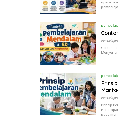
operators
pembelaj
pembelaj
Conto
Pembelajar
Contoh Pe
Menyenang
pembelaj
Prinsi
Manfa
Pembelajar
Prinsip P
Penerapan
pada men