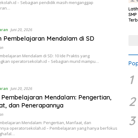
ekolah.id – Sebagian pendidik masih menganggap
aran…
Lati
SMP 
Terb
aran
Juni 20, 2026
h Pembelajaran Mendalam di SD
an
mbelajaran Mendalam di SD: 10 Ide Praktis yang
kan operatorsekolah.id – Sebagian murid mampu…
Pop
1
aran
Juni 20, 2026
p Pembelajaran Mendalam: Pengertian,
2
at, dan Penerapannya
an
3
embelajaran Mendalam: Pengertian, Manfaat, dan
nya operatorsekolah.id – Pembelajaran yang hanya berfokus
ghafal…