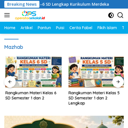
Langsung
n RPM Kelas 1–6 SD Lengkap Kurikulum Merdeka
Breaking News
Rangk
ke
konten
Home
Artikel
Pantun
Puisi
Cerita Fabel
Fikih Islam
Tut
Mazhab
Rangkuman Materi Kelas 6
Rangkuman Materi Kelas 5
SD Semester 1 dan 2
SD Semester 1 dan 2
Lengkap