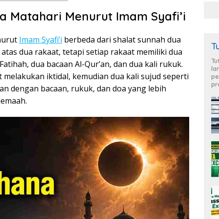
a Matahari Menurut Imam Syafi’i
nurut
Imam Syafi’i
berbeda dari shalat sunnah dua
T
 atas dua rakaat, tetapi setiap rakaat memiliki dua
Tu
-Fatihah, dua bacaan Al-Qur’an, dan dua kali rukuk.
la
 melakukan iktidal, kemudian dua kali sujud seperti
pe
pr
kan dengan bacaan, rukuk, dan doa yang lebih
jemaah.