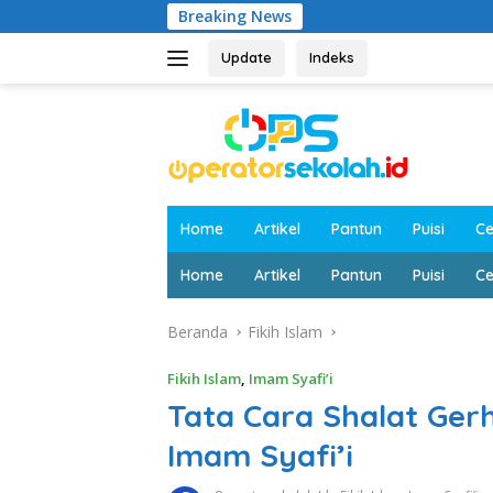
Langsung
Breaking News
ke
konten
Update
Indeks
Home
Artikel
Pantun
Puisi
Ce
Home
Artikel
Pantun
Puisi
Ce
Beranda
Fikih Islam
Fikih Islam
,
Imam Syafi’i
Tata Cara Shalat Ger
Imam Syafi’i