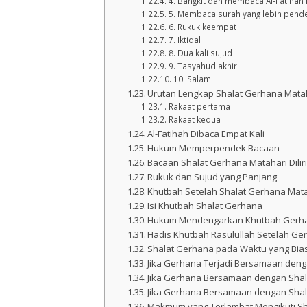
4. Bangkit dan membaca Al-Fatihah
5. Membaca surah yang lebih pend
6. Rukuk keempat
7. Iktidal
8. Dua kali sujud
9. Tasyahud akhir
10. Salam
Urutan Lengkap Shalat Gerhana Mata
Rakaat pertama
Rakaat kedua
Al-Fatihah Dibaca Empat Kali
Hukum Memperpendek Bacaan
Bacaan Shalat Gerhana Matahari Dilir
Rukuk dan Sujud yang Panjang
Khutbah Setelah Shalat Gerhana Mat
Isi Khutbah Shalat Gerhana
Hukum Mendengarkan Khutbah Gerh
Hadis Khutbah Rasulullah Setelah Ge
Shalat Gerhana pada Waktu yang Bia
Jika Gerhana Terjadi Bersamaan deng
Jika Gerhana Bersamaan dengan Shal
Jika Gerhana Bersamaan dengan Shala
Makmum yang Terlambat Mengikuti S