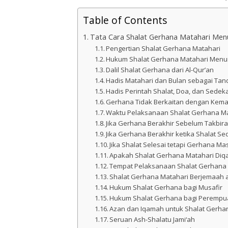
Table of Contents
Tata Cara Shalat Gerhana Matahari Menu
Pengertian Shalat Gerhana Matahari
Hukum Shalat Gerhana Matahari Menur
Dalil Shalat Gerhana dari Al-Qur’an
Hadis Matahari dan Bulan sebagai Tan
Hadis Perintah Shalat, Doa, dan Sedek
Gerhana Tidak Berkaitan dengan Kemat
Waktu Pelaksanaan Shalat Gerhana M
Jika Gerhana Berakhir Sebelum Takbira
Jika Gerhana Berakhir ketika Shalat S
Jika Shalat Selesai tetapi Gerhana M
Apakah Shalat Gerhana Matahari Diq
Tempat Pelaksanaan Shalat Gerhana
Shalat Gerhana Matahari Berjemaah a
Hukum Shalat Gerhana bagi Musafir
Hukum Shalat Gerhana bagi Peremp
Azan dan Iqamah untuk Shalat Gerha
Seruan Ash-Shalatu Jami‘ah