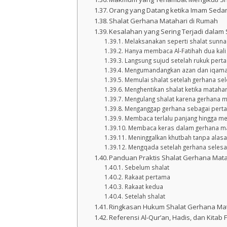
Orang yang Datang ketika Imam Seda
Shalat Gerhana Matahari di Rumah
Kesalahan yang Sering Terjadi dalam
Melaksanakan seperti shalat sunna
Hanya membaca Al-Fatihah dua kali
Langsung sujud setelah rukuk pert
Mengumandangkan azan dan iqam
Memulai shalat setelah gerhana sel
Menghentikan shalat ketika matahar
Mengulang shalat karena gerhana m
Menganggap gerhana sebagai pert
Membaca terlalu panjang hingga 
Membaca keras dalam gerhana ma
Meninggalkan khutbah tanpa alas
Mengqada setelah gerhana selesa
Panduan Praktis Shalat Gerhana Mata
Sebelum shalat
Rakaat pertama
Rakaat kedua
Setelah shalat
Ringkasan Hukum Shalat Gerhana Ma
Referensi Al-Qur’an, Hadis, dan Kitab F