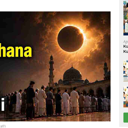
Ag
Ku
Ku
fi’i