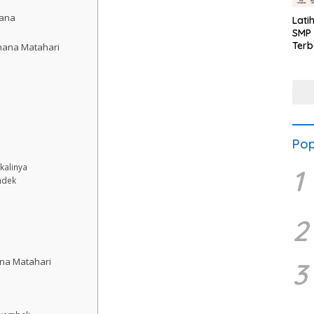
hana
Lati
SMP 
Terb
hana Matahari
Pop
kalinya
1
ndek
2
ana Matahari
3