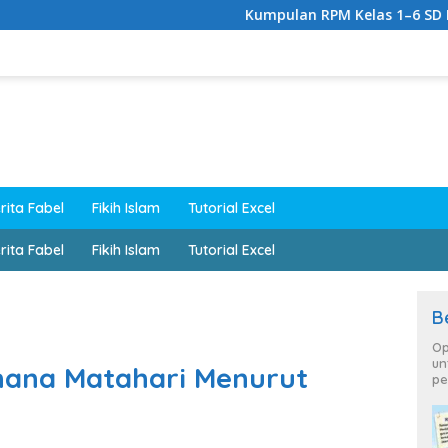
Kumpulan RPM Kelas 1–6 SD Lengkap Kuri
rita Fabel
Fikih Islam
Tutorial Excel
rita Fabel
Fikih Islam
Tutorial Excel
B
Op
un
hana Matahari Menurut
pe