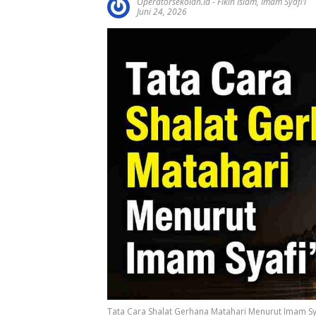
Operatorsekolah.id
-
Fikih Islam
,
Imam Syafi’i
Juni 24, 2026
Tata Cara Shalat Gerhana Matahari Menurut Imam Sya