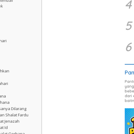
4
 kembali
ek
5
hari
6
ihkan
Pan
Pant
ahari
yang
bebe
ana
dari
bait
rhana
sanya Dilarang
an Shalat Fardu
at Jenazah
t Id
halat Gerhana