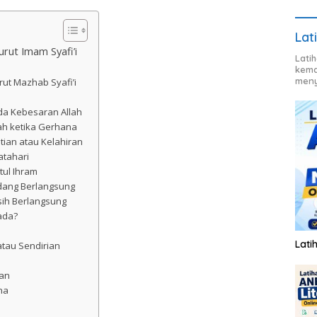
Lat
rut Imam Syafi’i
Lati
kema
meny
ut Mazhab Syafi’i
da Kebesaran Allah
ah ketika Gerhana
ian atau Kelahiran
atahari
tul Ihram
edang Berlangsung
asih Berlangsung
ada?
Lati
tau Sendirian
uan
na