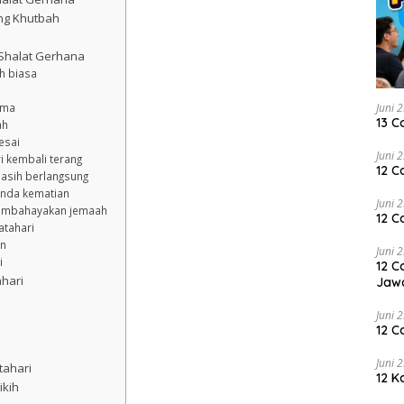
ng Khutbah
 Shalat Gerhana
h biasa
Juni 
ama
13 C
ah
esai
Juni 
i kembali terang
12 C
asih berlangsung
anda kematian
Juni 
membahayakan jemaah
12 C
tahari
an
Juni 
i
12 C
hari
Jaw
Juni 
12 C
Juni 
tahari
12 K
ikih