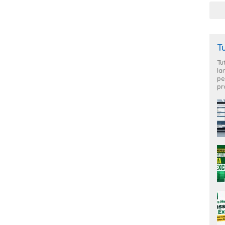
T
Tu
la
pe
pr