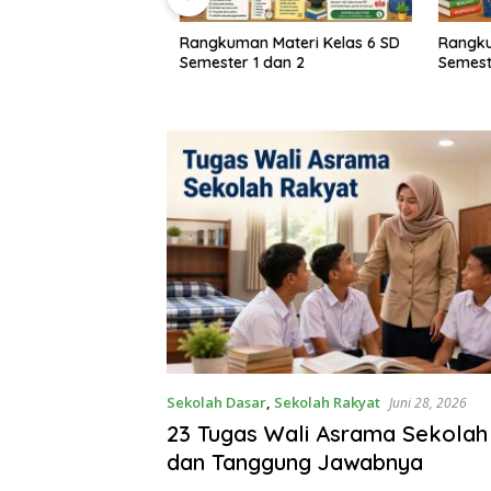
Rangkuman Materi Kelas 6 SD
Rangkuma
M Kelas 1–6 SD
Semester 1 dan 2
Semester
rikulum Merdeka
Sekolah Dasar
,
Sekolah Rakyat
Juni 28, 2026
23 Tugas Wali Asrama Sekolah
dan Tanggung Jawabnya