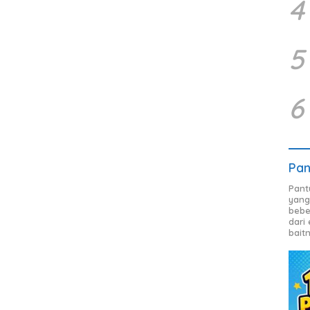
4
5
6
Pan
Pant
yang
bebe
dari
bait