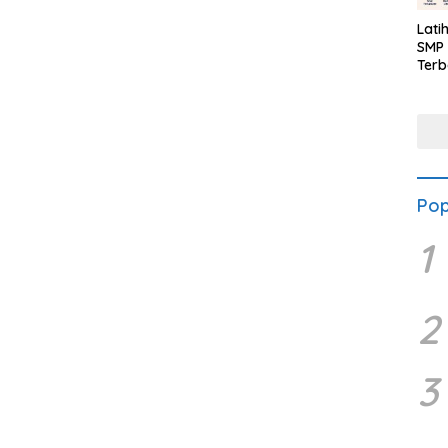
Lati
SMP 
Terb
Pop
1
2
3