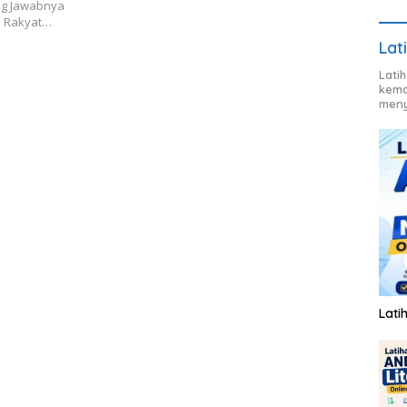
ng Jawabnya
h Rakyat…
Lat
Lati
kema
meny
Lati