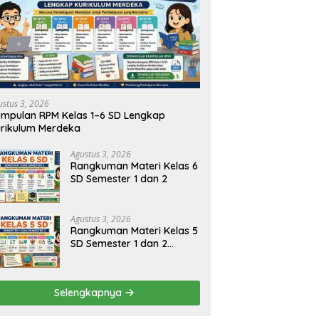
kuman Materi Kelas 2 SD
Rangkuman Materi Kelas 1 SD
R
ter 1 dan 2
Semester 1 dan 2 Lengkap
S
ustus 3, 2026
mpulan RPM Kelas 1–6 SD Lengkap
rikulum Merdeka
Agustus 3, 2026
Rangkuman Materi Kelas 6
SD Semester 1 dan 2
Agustus 3, 2026
Rangkuman Materi Kelas 5
SD Semester 1 dan 2
Lengkap
Selengkapnya