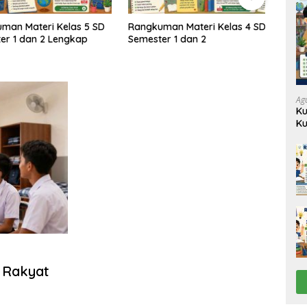
n Materi Kelas 5 SD
Rangkuman Materi Kelas 4 SD
Rang
 1 dan 2 Lengkap
Semester 1 dan 2
Semes
Ag
Ku
Ku
 Rakyat