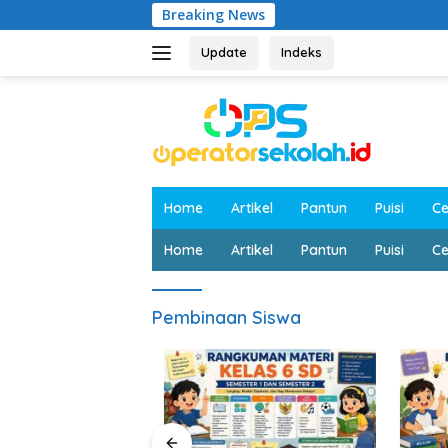
Langsung
Breaking News
ke
konten
Update
Indeks
Home
Artikel
Pantun
Puisi
Ce
Home
Artikel
Pantun
Puisi
Ce
Pembinaan Siswa