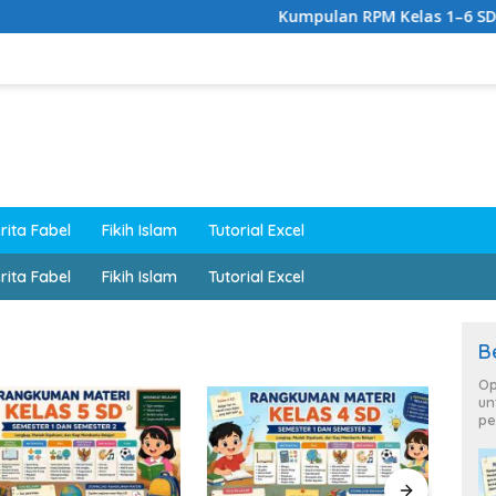
Kumpulan RPM Kelas 1–6 SD Lengkap 
rita Fabel
Fikih Islam
Tutorial Excel
rita Fabel
Fikih Islam
Tutorial Excel
B
Op
un
pe