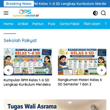
Langsung
Kumpulan RPM Kelas 1–6 SD Lengkap Kurikulum Merdeka
Breaking News
ke
konten
Home
Artikel
Pantun
Puisi
Cerita Fabel
Fikih Islam
Tut
Sekolah Rakyat
Rangkuman Materi Kelas 6
Rangkuman Materi Kelas 5
SD Semester 1 dan 2
SD Semester 1 dan 2
Lengkap