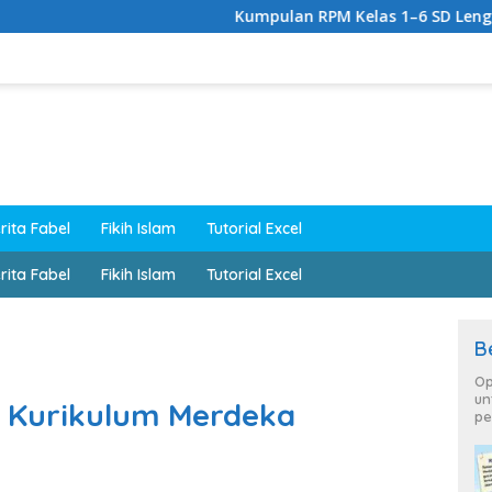
Kumpulan RPM Kelas 1–6 SD Lengkap Kurikul
rita Fabel
Fikih Islam
Tutorial Excel
rita Fabel
Fikih Islam
Tutorial Excel
B
Op
un
D Kurikulum Merdeka
pe