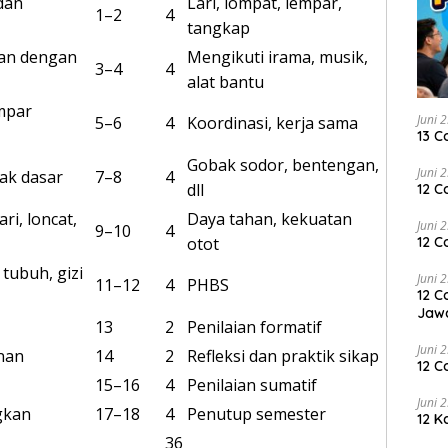
dan
Lari, lompat, lempar,
1–2
4
tangkap
dan dengan
Mengikuti irama, musik,
3–4
4
alat bantu
empar
Juni 
5–6
4
Koordinasi, kerja sama
13 C
Gobak sodor, bentengan,
Juni 
rak dasar
7–8
4
dll
12 C
ri, loncat,
Daya tahan, kekuatan
Juni 
9–10
4
12 C
otot
tubuh, gizi
Juni 
11–12
4
PHBS
12 C
Jaw
13
2
Penilaian formatif
Juni 
inan
14
2
Refleksi dan praktik sikap
12 C
15–16
4
Penilaian sumatif
Juni 
gkan
17–18
4
Penutup semester
12 K
36