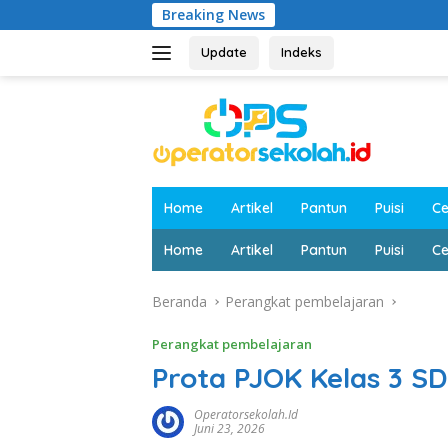
Langsung
Breaking News
ke
konten
Update
Indeks
Home
Artikel
Pantun
Puisi
Ce
Home
Artikel
Pantun
Puisi
Ce
Beranda
Perangkat pembelajaran
Perangkat pembelajaran
Prota PJOK Kelas 3 S
Operatorsekolah.id
Juni 23, 2026