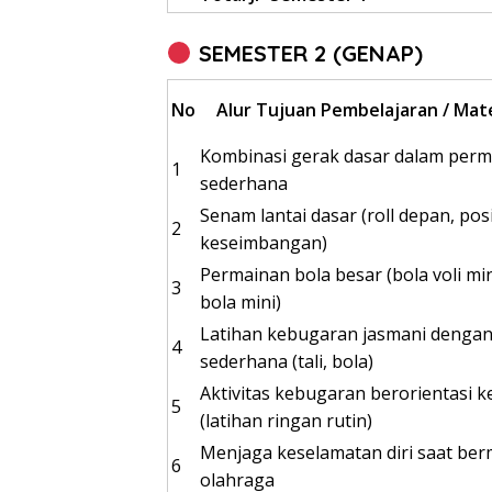
SEMESTER 2 (GENAP)
No
Alur Tujuan Pembelajaran / Mat
Kombinasi gerak dasar dalam per
1
sederhana
Senam lantai dasar (roll depan, posisi
2
keseimbangan)
Permainan bola besar (bola voli mi
3
bola mini)
Latihan kebugaran jasmani dengan
4
sederhana (tali, bola)
Aktivitas kebugaran berorientasi 
5
(latihan ringan rutin)
Menjaga keselamatan diri saat ber
6
olahraga