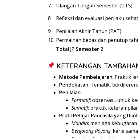
7
Ulangan Tengah Semester (UTS)
8
Refleksi dan evaluasi perilaku seha
9
Penilaian Akhir Tahun (PAT)
10
Permainan bebas dan penutup tah
Total JP Semester 2
KETERANGAN TAMBAHA
Metode Pembelajaran
: Praktik l
Pendekatan
: Tematik, berdiferen
Penilaian
:
Formatif
: observasi, unjuk ker
Sumatif
: praktik keterampilan
Profil Pelajar Pancasila yang Dii
Mandiri
: menjaga kebugaran 
Bergotong Royong
: kerja sam