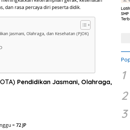
meningkatkan keterampilan gerak, kesehatan
as, dan rasa percaya diri peserta didik.
Lati
SMP 
Terb
n Jasmani, Olahraga, dan Kesehatan (PJOK)
D
Pop
1
ROTA)
Pendidikan Jasmani, Olahraga,
2
3
minggu =
72 JP