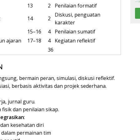
13
2
Penilaian formatif
Diskusi, penguatan
t
14
2
karakter
15–16
4
Penilaian sumatif
un ajaran
17–18
4
Kegiatan reflektif
36
N
angsung, bermain peran, simulasi, diskusi reflektif.
siasi, berbasis aktivitas dan projek sederhana.
ja, jurnal guru.
 fisik dan penilaian sikap.
ntegrasikan
:
dan kesehatan diri
a dalam permainan tim