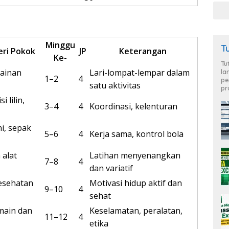
Minggu
T
eri Pokok
JP
Keterangan
Ke-
Tu
mainan
Lari-lompat-lempar dalam
la
1–2
4
pe
satu aktivitas
pr
 lilin,
3–4
4
Koordinasi, kelenturan
ni, sepak
5–6
4
Kerja sama, kontrol bola
 alat
Latihan menyenangkan
7–8
4
dan variatif
kesehatan
Motivasi hidup aktif dan
9–10
4
sehat
main dan
Keselamatan, peralatan,
11–12
4
etika