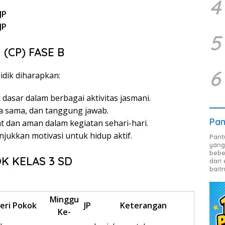
4
JP
JP
5
(CP) FASE B
6
didik diharapkan:
asar dalam berbagai aktivitas jasmani.
ja sama, dan tanggung jawab.
Pan
 dan aman dalam kegiatan sehari-hari.
njukkan motivasi untuk hidup aktif.
Pant
yang
bebe
 KELAS 3 SD
dari
bait
Minggu
eri Pokok
JP
Keterangan
Ke-