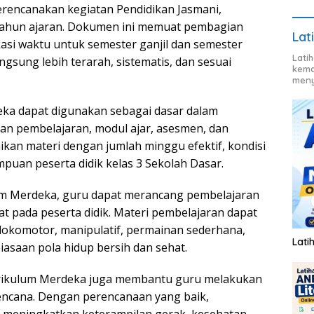
encanakan kegiatan Pendidikan Jasmani,
 tahun ajaran. Dokumen ini memuat pembagian
Lat
kasi waktu untuk semester ganjil dan semester
Lati
gsung lebih terarah, sistematis, dan sesuai
kema
meny
eka dapat digunakan sebagai dasar dalam
an pembelajaran, modul ajar, asesmen, dan
ikan materi dengan jumlah minggu efektif, kondisi
ampuan peserta didik kelas 3 Sekolah Dasar.
lum Merdeka, guru dapat merancang pembelajaran
t pada peserta didik. Materi pembelajaran dapat
okomotor, manipulatif, permainan sederhana,
Lati
asaan pola hidup bersih dan sehat.
urikulum Merdeka juga membantu guru melakukan
rencana. Dengan perencanaan yang baik,