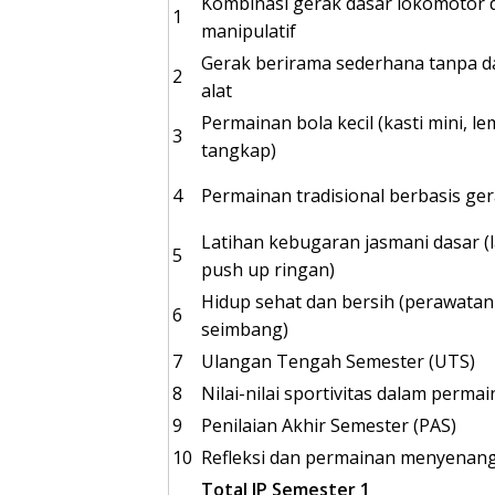
Kombinasi gerak dasar lokomotor 
1
manipulatif
Gerak berirama sederhana tanpa 
2
alat
Permainan bola kecil (kasti mini, l
3
tangkap)
4
Permainan tradisional berbasis ge
Latihan kebugaran jasmani dasar (la
5
push up ringan)
Hidup sehat dan bersih (perawatan 
6
seimbang)
7
Ulangan Tengah Semester (UTS)
8
Nilai-nilai sportivitas dalam perma
9
Penilaian Akhir Semester (PAS)
10
Refleksi dan permainan menyenan
Total JP Semester 1