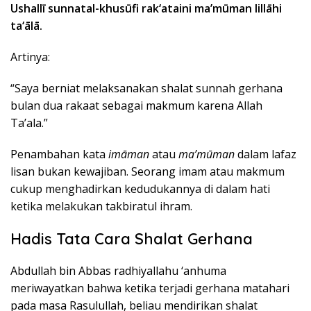
Ushallī sunnatal-khusūfi rak‘ataini ma’mūman lillāhi
ta‘ālā.
Artinya:
“Saya berniat melaksanakan shalat sunnah gerhana
bulan dua rakaat sebagai makmum karena Allah
Ta’ala.”
Penambahan kata
imāman
atau
ma’mūman
dalam lafaz
lisan bukan kewajiban. Seorang imam atau makmum
cukup menghadirkan kedudukannya di dalam hati
ketika melakukan takbiratul ihram.
Hadis Tata Cara Shalat Gerhana
Abdullah bin Abbas radhiyallahu ‘anhuma
meriwayatkan bahwa ketika terjadi gerhana matahari
pada masa Rasulullah, beliau mendirikan shalat