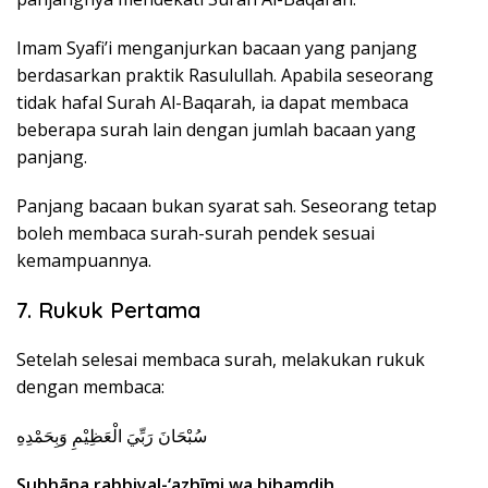
Imam Syafi’i menganjurkan bacaan yang panjang
berdasarkan praktik Rasulullah. Apabila seseorang
tidak hafal Surah Al-Baqarah, ia dapat membaca
beberapa surah lain dengan jumlah bacaan yang
panjang.
Panjang bacaan bukan syarat sah. Seseorang tetap
boleh membaca surah-surah pendek sesuai
kemampuannya.
7. Rukuk Pertama
Setelah selesai membaca surah, melakukan rukuk
dengan membaca:
سُبْحَانَ رَبِّيَ الْعَظِيْمِ وَبِحَمْدِهِ
Subhāna rabbiyal-‘azhīmi wa bihamdih.