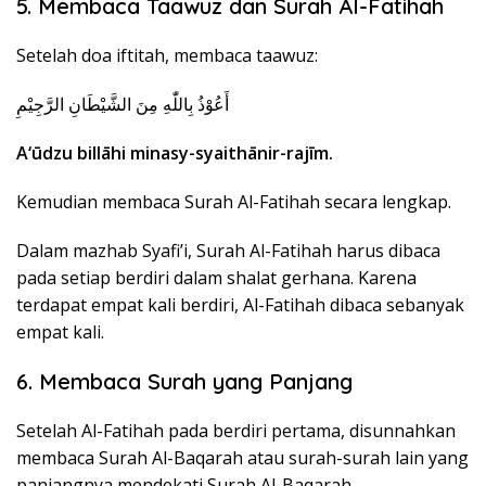
5. Membaca Taawuz dan Surah Al-Fatihah
Setelah doa iftitah, membaca taawuz:
أَعُوْذُ بِاللّٰهِ مِنَ الشَّيْطَانِ الرَّجِيْمِ
A‘ūdzu billāhi minasy-syaithānir-rajīm.
Kemudian membaca Surah Al-Fatihah secara lengkap.
Dalam mazhab Syafi’i, Surah Al-Fatihah harus dibaca
pada setiap berdiri dalam shalat gerhana. Karena
terdapat empat kali berdiri, Al-Fatihah dibaca sebanyak
empat kali.
6. Membaca Surah yang Panjang
Setelah Al-Fatihah pada berdiri pertama, disunnahkan
membaca Surah Al-Baqarah atau surah-surah lain yang
panjangnya mendekati Surah Al-Baqarah.