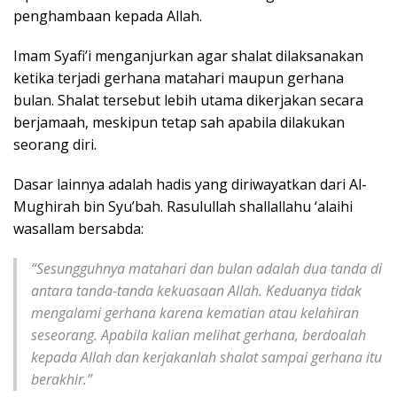
penghambaan kepada Allah.
Imam Syafi’i menganjurkan agar shalat dilaksanakan
ketika terjadi gerhana matahari maupun gerhana
bulan. Shalat tersebut lebih utama dikerjakan secara
berjamaah, meskipun tetap sah apabila dilakukan
seorang diri.
Dasar lainnya adalah hadis yang diriwayatkan dari Al-
Mughirah bin Syu’bah. Rasulullah shallallahu ‘alaihi
wasallam bersabda:
“Sesungguhnya matahari dan bulan adalah dua tanda di
antara tanda-tanda kekuasaan Allah. Keduanya tidak
mengalami gerhana karena kematian atau kelahiran
seseorang. Apabila kalian melihat gerhana, berdoalah
kepada Allah dan kerjakanlah shalat sampai gerhana itu
berakhir.”