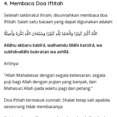
4. Membaca Doa Iftitah
Setelah takbiratul ihram, disunnahkan membaca doa
iftitah. Salah satu bacaan yang dapat digunakan adalah:
اللّٰهُ أَكْبَرُ كَبِيْرًا وَالْحَمْدُ لِلّٰهِ كَثِيْرًا وَسُبْحَانَ اللّٰهِ بُكْرَةً وَأَصِيْلًا
Allāhu akbaru kabīrā, walhamdu lillāhi katsīrā, wa
subhānallāhi bukratan wa ashīlā.
Artinya:
“Allah Mahabesar dengan segala kebesaran, segala
puji bagi Allah dengan pujian yang banyak, dan
Mahasuci Allah pada waktu pagi dan petang.”
Doa iftitah termasuk sunnah. Shalat tetap sah apabila
seseorang tidak membacanya.