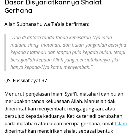
Dasar Disyariatkannya Shalat
Gerhana
Allah Subhanahu wa Ta’ala berfirman:
“Dan di antara tanda-tanda kebesaran-Nya ialah
malam, siang, matahari, dan bulan. Janganlah bersujud
kepada matahari dan jangan pula kepada bulan, tetapi
bersujudlah kepada Allah yang menciptakannya, jika
hanya kepada-Nya kamu menyembah.”
QS. Fussilat ayat 37.
Menurut penjelasan Imam Syafi’i, matahari dan bulan
merupakan tanda kekuasaan Allah. Manusia tidak
diperintahkan menyembah, mengagungkan, atau
bersujud kepada keduanya. Ketika terjadi perubahan
pada matahari atau bulan berupa gerhana, umat
Islam
diperintahkan mendirikan shalat sebagai bentuk