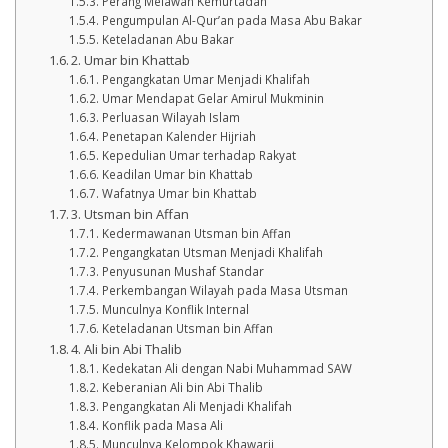
Perang Melawan Kemurtadan
Pengumpulan Al-Qur’an pada Masa Abu Bakar
Keteladanan Abu Bakar
2. Umar bin Khattab
Pengangkatan Umar Menjadi Khalifah
Umar Mendapat Gelar Amirul Mukminin
Perluasan Wilayah Islam
Penetapan Kalender Hijriah
Kepedulian Umar terhadap Rakyat
Keadilan Umar bin Khattab
Wafatnya Umar bin Khattab
3. Utsman bin Affan
Kedermawanan Utsman bin Affan
Pengangkatan Utsman Menjadi Khalifah
Penyusunan Mushaf Standar
Perkembangan Wilayah pada Masa Utsman
Munculnya Konflik Internal
Keteladanan Utsman bin Affan
4. Ali bin Abi Thalib
Kedekatan Ali dengan Nabi Muhammad SAW
Keberanian Ali bin Abi Thalib
Pengangkatan Ali Menjadi Khalifah
Konflik pada Masa Ali
Munculnya Kelompok Khawarij