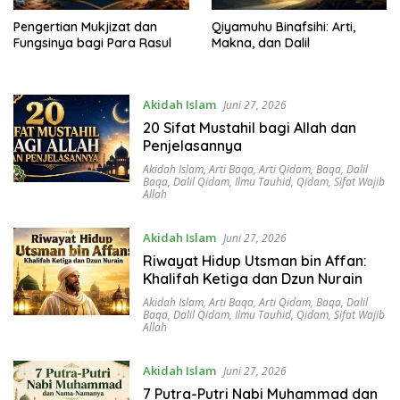
Pengertian Mukjizat dan
Qiyamuhu Binafsihi: Arti,
Fungsinya bagi Para Rasul
Makna, dan Dalil
Akidah Islam
Juni 27, 2026
20 Sifat Mustahil bagi Allah dan
Penjelasannya
Akidah Islam
,
Arti Baqa
,
Arti Qidam
,
Baqa
,
Dalil
Baqa
,
Dalil Qidam
,
Ilmu Tauhid
,
Qidam
,
Sifat Wajib
Allah
Akidah Islam
Juni 27, 2026
Riwayat Hidup Utsman bin Affan:
Khalifah Ketiga dan Dzun Nurain
Akidah Islam
,
Arti Baqa
,
Arti Qidam
,
Baqa
,
Dalil
Baqa
,
Dalil Qidam
,
Ilmu Tauhid
,
Qidam
,
Sifat Wajib
Allah
Akidah Islam
Juni 27, 2026
7 Putra-Putri Nabi Muhammad dan