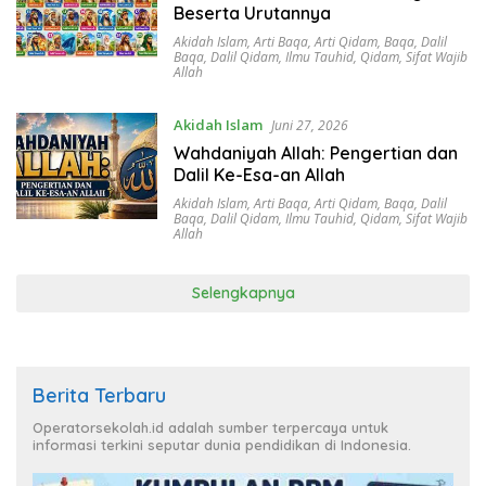
Beserta Urutannya
Akidah Islam
,
Arti Baqa
,
Arti Qidam
,
Baqa
,
Dalil
Baqa
,
Dalil Qidam
,
Ilmu Tauhid
,
Qidam
,
Sifat Wajib
Allah
Akidah Islam
Juni 27, 2026
Wahdaniyah Allah: Pengertian dan
Dalil Ke-Esa-an Allah
Akidah Islam
,
Arti Baqa
,
Arti Qidam
,
Baqa
,
Dalil
Baqa
,
Dalil Qidam
,
Ilmu Tauhid
,
Qidam
,
Sifat Wajib
Allah
Selengkapnya
Berita Terbaru
Operatorsekolah.id adalah sumber terpercaya untuk
informasi terkini seputar dunia pendidikan di Indonesia.