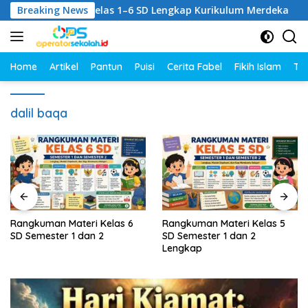
Langsung
pulan RPM Kelas 1–6 SD Lengkap Kurikulum Merdeka
Breaking News
R
ke
konten
Home
Artikel
Pantun
Puisi
Cerita Fabel
Fikih Islam
Tut
dalil baqa
Rangkuman Materi Kelas 6
Rangkuman Materi Kelas 5
SD Semester 1 dan 2
SD Semester 1 dan 2
Lengkap