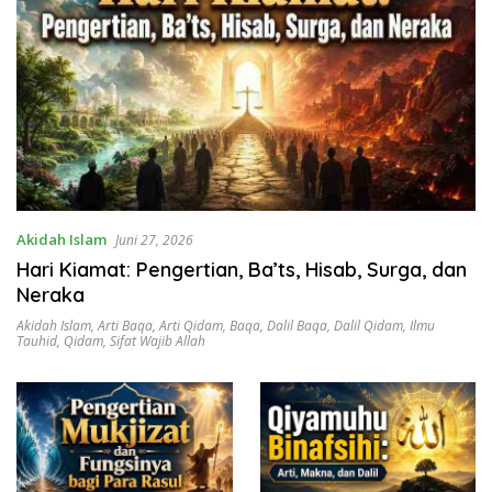
Akidah Islam
Juni 27, 2026
Hari Kiamat: Pengertian, Ba’ts, Hisab, Surga, dan
Neraka
Akidah Islam
,
Arti Baqa
,
Arti Qidam
,
Baqa
,
Dalil Baqa
,
Dalil Qidam
,
Ilmu
Tauhid
,
Qidam
,
Sifat Wajib Allah