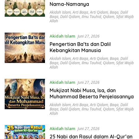
Nama-Namanya
Akidah Islam
,
Arti Baqa
,
Arti Qidam
,
Baqa
,
Dalil
Baqa
,
Dalil Qidam
,
Ilmu Tauhid
,
Qidam
,
Sifat Wajib
Allah
Akidah Islam
Juni 27, 2026
Pengertian Ba’ts dan Dalil
Kebangkitan Manusia
Akidah Islam
,
Arti Baqa
,
Arti Qidam
,
Baqa
,
Dalil
Baqa
,
Dalil Qidam
,
Ilmu Tauhid
,
Qidam
,
Sifat Wajib
Allah
Akidah Islam
Juni 27, 2026
Mukjizat Nabi Musa, Isa, dan
Muhammad Beserta Penjelasannya
Akidah Islam
,
Arti Baqa
,
Arti Qidam
,
Baqa
,
Dalil
Baqa
,
Dalil Qidam
,
Ilmu Tauhid
,
Qidam
,
Sifat Wajib
Allah
Akidah Islam
Juni 27, 2026
25 Nabi dan Rasul dalam Al-Qur’an