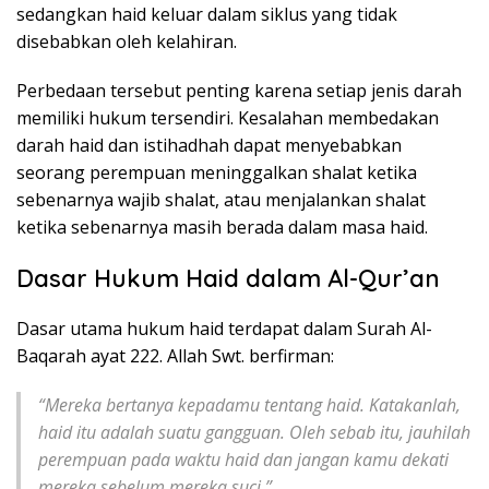
sedangkan haid keluar dalam siklus yang tidak
disebabkan oleh kelahiran.
Perbedaan tersebut penting karena setiap jenis darah
memiliki hukum tersendiri. Kesalahan membedakan
darah haid dan istihadhah dapat menyebabkan
seorang perempuan meninggalkan shalat ketika
sebenarnya wajib shalat, atau menjalankan shalat
ketika sebenarnya masih berada dalam masa haid.
Dasar Hukum Haid dalam Al-Qur’an
Dasar utama hukum haid terdapat dalam Surah Al-
Baqarah ayat 222. Allah Swt. berfirman:
“Mereka bertanya kepadamu tentang haid. Katakanlah,
haid itu adalah suatu gangguan. Oleh sebab itu, jauhilah
perempuan pada waktu haid dan jangan kamu dekati
mereka sebelum mereka suci.”