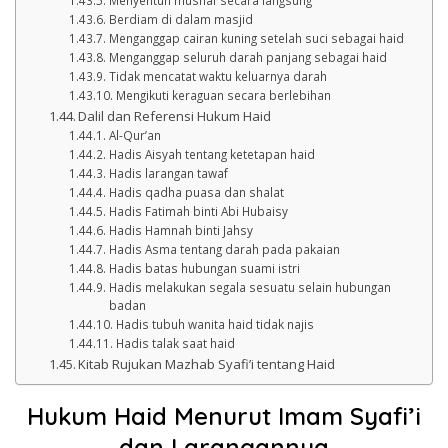
Menyentuh mushaf secara langsung
Berdiam di dalam masjid
Menganggap cairan kuning setelah suci sebagai haid
Menganggap seluruh darah panjang sebagai haid
Tidak mencatat waktu keluarnya darah
Mengikuti keraguan secara berlebihan
Dalil dan Referensi Hukum Haid
Al-Qur’an
Hadis Aisyah tentang ketetapan haid
Hadis larangan tawaf
Hadis qadha puasa dan shalat
Hadis Fatimah binti Abi Hubaisy
Hadis Hamnah binti Jahsy
Hadis Asma tentang darah pada pakaian
Hadis batas hubungan suami istri
Hadis melakukan segala sesuatu selain hubungan
badan
Hadis tubuh wanita haid tidak najis
Hadis talak saat haid
Kitab Rujukan Mazhab Syafi’i tentang Haid
Hukum Haid Menurut Imam Syafi’i
dan Larangannya