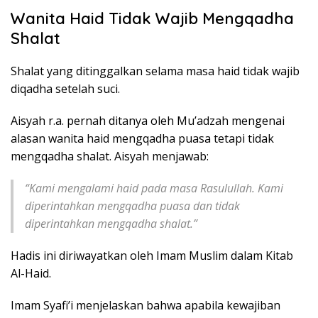
Wanita Haid Tidak Wajib Mengqadha
Shalat
Shalat yang ditinggalkan selama masa haid tidak wajib
diqadha setelah suci.
Aisyah r.a. pernah ditanya oleh Mu’adzah mengenai
alasan wanita haid mengqadha puasa tetapi tidak
mengqadha shalat. Aisyah menjawab:
“Kami mengalami haid pada masa Rasulullah. Kami
diperintahkan mengqadha puasa dan tidak
diperintahkan mengqadha shalat.”
Hadis ini diriwayatkan oleh Imam Muslim dalam Kitab
Al-Haid.
Imam Syafi’i menjelaskan bahwa apabila kewajiban