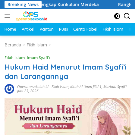
Langsung
1–6 SD Lengkap Kurikulum Merdeka
Breaking News
Rangkuman Materi 
ke
konten
Home
Artikel
Pantun
Puisi
Cerita Fabel
Fikih Islam
Tut
Beranda
Fikih Islam
Fikih Islam
,
Imam Syafi’i
Hukum Haid Menurut Imam Syafi’i
dan Larangannya
Operatorsekolah.id
-
Fikih Islam
,
Kitab Al Umm Jilid 1
,
Mazhab Syafi’i
Juni 23, 2026