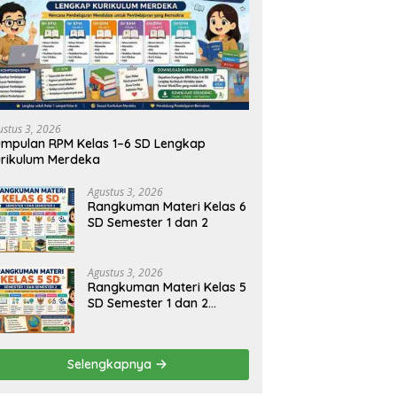
kuman Materi Kelas 2 SD
Rangkuman Materi Kelas 1 SD
R
ter 1 dan 2
Semester 1 dan 2 Lengkap
S
ustus 3, 2026
mpulan RPM Kelas 1–6 SD Lengkap
rikulum Merdeka
Agustus 3, 2026
Rangkuman Materi Kelas 6
SD Semester 1 dan 2
Agustus 3, 2026
Rangkuman Materi Kelas 5
SD Semester 1 dan 2
Lengkap
Selengkapnya