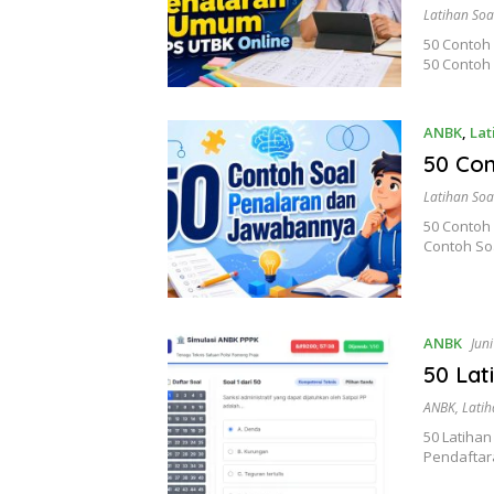
Latihan Soa
50 Contoh
50 Contoh
ANBK
,
Lat
50 Con
Latihan Soa
50 Contoh
Contoh S
ANBK
Jun
50 Lat
ANBK
,
Latih
50 Latihan
Pendaftar