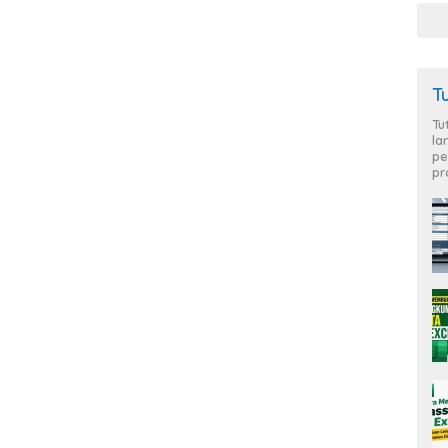
T
Tu
la
pe
pr