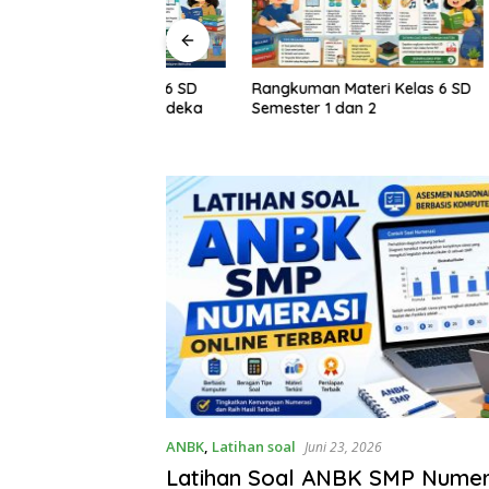
Rangkuman Materi Kelas 6 SD
Rangkuma
M Kelas 1–6 SD
Semester 1 dan 2
Semester
rikulum Merdeka
ANBK
,
Latihan soal
Juni 23, 2026
Latihan Soal ANBK SMP Numera