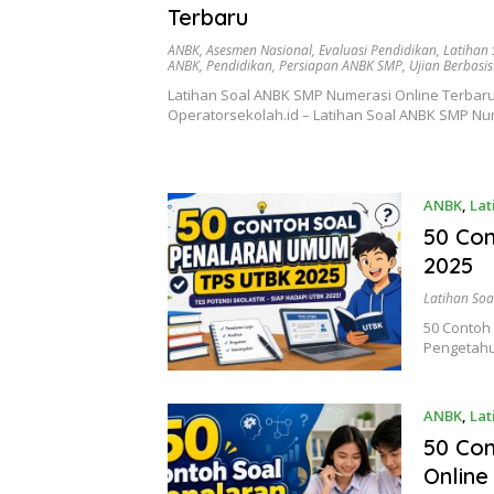
Terbaru
ANBK
,
Asesmen Nasional
,
Evaluasi Pendidikan
,
Latihan 
ANBK
,
Pendidikan
,
Persiapan ANBK SMP
,
Ujian Berbasi
Latihan Soal ANBK SMP Numerasi Online Terbar
Operatorsekolah.id – Latihan Soal ANBK SMP N
ANBK
,
Lat
50 Co
2025
Latihan Soa
50 Contoh
Pengetah
ANBK
,
Lat
50 Co
Online