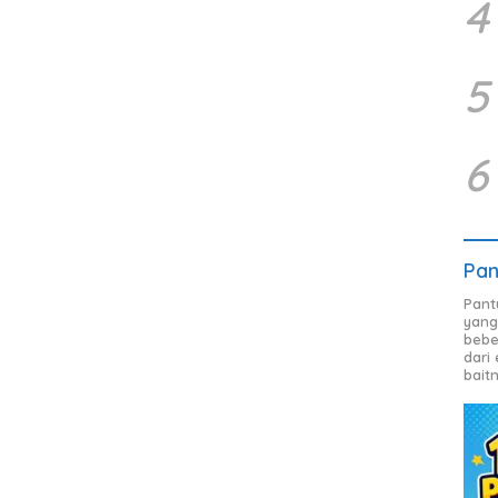
4
5
6
Pan
Pant
yang
bebe
dari
bait