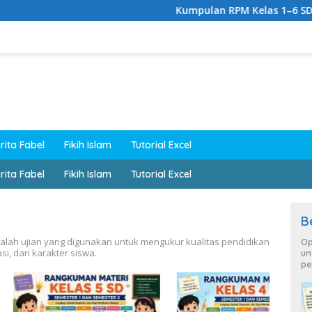
Kumpulan RPM Kelas 1–6 SD Lengkap K
rita Fabel
Fikih Islam
Tutorial Excel
rita Fabel
Fikih Islam
Tutorial Excel
B
lah ujian yang digunakan untuk mengukur kualitas pendidikan
Op
si, dan karakter siswa.
un
pe