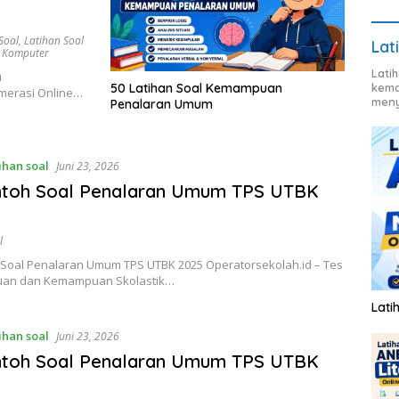
Soal
,
Latihan Soal
Lat
s Komputer
Lati
u
50 Latihan Soal Kemampuan
kema
umerasi Online…
meny
Penalaran Umum
ihan soal
Juni 23, 2026
ntoh Soal Penalaran Umum TPS UTBK
l
 Soal Penalaran Umum TPS UTBK 2025 Operatorsekolah.id – Tes
uan dan Kemampuan Skolastik…
Lati
ihan soal
Juni 23, 2026
ntoh Soal Penalaran Umum TPS UTBK