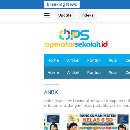
Langsung
Breaking News
ke
konten
Update
Indeks
Home
Artikel
Pantun
Puisi
Ce
Home
Artikel
Pantun
Puisi
Ce
ANBK
ANBK (Asesmen Nasional Berbasis Komputer) ada
di Indonesia, dengan fokus pada literasi, numera