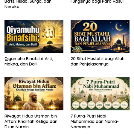
Ba’ts, Hisab, Surga, dan
Fungsinya bagi Para Rasul
Neraka
Qiyamuhu Binafsihi: Arti,
20 Sifat Mustahil bagi Allah
Makna, dan Dalil
dan Penjelasannya
Riwayat Hidup Utsman bin
7 Putra-Putri Nabi
Affan: Khalifah Ketiga dan
Muhammad dan Nama-
Dzun Nurain
Namanya