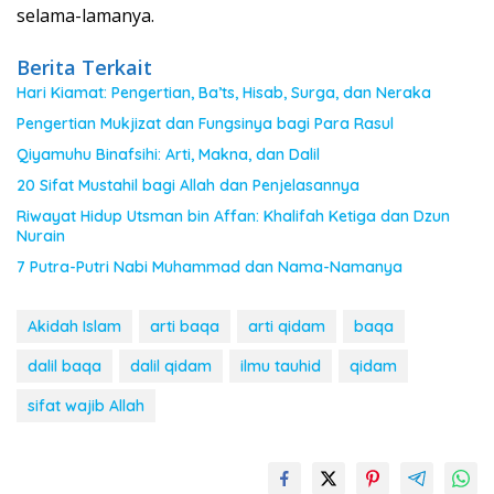
selama-lamanya.
Berita Terkait
Hari Kiamat: Pengertian, Ba’ts, Hisab, Surga, dan Neraka
Pengertian Mukjizat dan Fungsinya bagi Para Rasul
Qiyamuhu Binafsihi: Arti, Makna, dan Dalil
20 Sifat Mustahil bagi Allah dan Penjelasannya
Riwayat Hidup Utsman bin Affan: Khalifah Ketiga dan Dzun
Nurain
7 Putra-Putri Nabi Muhammad dan Nama-Namanya
Akidah Islam
arti baqa
arti qidam
baqa
dalil baqa
dalil qidam
ilmu tauhid
qidam
sifat wajib Allah