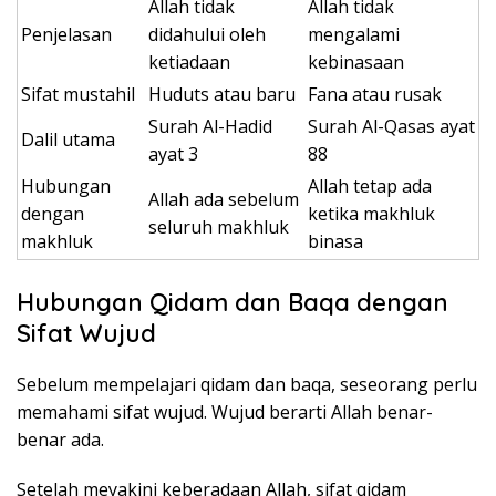
Allah tidak
Allah tidak
Penjelasan
didahului oleh
mengalami
ketiadaan
kebinasaan
Sifat mustahil
Huduts atau baru
Fana atau rusak
Surah Al-Hadid
Surah Al-Qasas ayat
Dalil utama
ayat 3
88
Hubungan
Allah tetap ada
Allah ada sebelum
dengan
ketika makhluk
seluruh makhluk
makhluk
binasa
Hubungan Qidam dan Baqa dengan
Sifat Wujud
Sebelum mempelajari qidam dan baqa, seseorang perlu
memahami sifat wujud. Wujud berarti Allah benar-
benar ada.
Setelah meyakini keberadaan Allah, sifat qidam