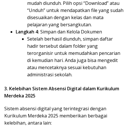
mudah diunduh. Pilih opsi “Download” atau
“Unduh” untuk mendapatkan file yang sudah
disesuaikan dengan kelas dan mata
pelajaran yang bersangkutan.
Langkah 4:
Simpan dan Kelola Dokumen
Setelah berhasil diunduh, simpan daftar
hadir tersebut dalam folder yang
terorganisir untuk memudahkan pencarian
di kemudian hari. Anda juga bisa mengedit
atau mencetaknya sesuai kebutuhan
administrasi sekolah.
3. Kelebihan Sistem Absensi Digital dalam Kurikulum
Merdeka 2025
Sistem absensi digital yang terintegrasi dengan
Kurikulum Merdeka 2025 memberikan berbagai
kelebihan, antara lain: