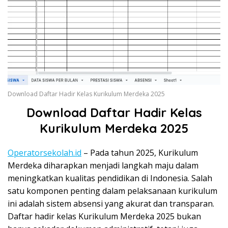
Download Daftar Hadir Kelas Kurikulum Merdeka 2025
Download Daftar Hadir Kelas
Kurikulum Merdeka 2025
Operatorsekolah.id
– Pada tahun 2025, Kurikulum
Merdeka diharapkan menjadi langkah maju dalam
meningkatkan kualitas pendidikan di Indonesia. Salah
satu komponen penting dalam pelaksanaan kurikulum
ini adalah sistem absensi yang akurat dan transparan.
Daftar hadir kelas Kurikulum Merdeka 2025 bukan