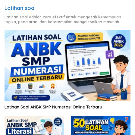
Latihan soal
Latihan soal adalah cara efektif untuk mengasah kemampuan
logika, penalaran, dan keterampilan menyelesaikan masalah.
Latihan Soal ANBK SMP Numerasi Online Terbaru