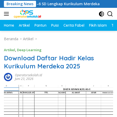
Langsung
 Kelas 1–6 SD Lengkap Kurikulum Merdeka
Breaking News
Rangkuman 
ke
konten
Home
Artikel
Pantun
Puisi
Cerita Fabel
Fikih Islam
Tut
Beranda
Artikel
Artikel
,
Deep Learning
Download Daftar Hadir Kelas
Kurikulum Merdeka 2025
Operatorsekolah.id
Juni 23, 2026