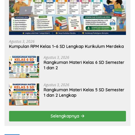
Agustus 3, 2026
Kumpulan RPM Kelas 1–6 SD Lengkap Kurikulum Merdeka
Agustus 3, 2026
Rangkuman Materi Kelas 6 SD Semester
1 dan 2
Agustus 3, 2026
Rangkuman Materi Kelas 5 SD Semester
1 dan 2 Lengkap
Selengkapnya