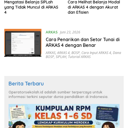
Mengatasi Belanja SIPLah
Cara Melihat Belanja Modal
yang Tidak Muncul di ARKAS
di ARKAS 4 dengan Akurat
4
dan Efisien
ARKAS
Juni 23, 2026
Cara Penarikan dan Setor Tunai di
ARKAS 4 dengan Benar
ARKAS
,
ARKAS 4
,
BOSP
,
Cara Input ARKAS 4
,
Dana
BOSP
,
SIPLAH
,
Tutorial ARKAS
Berita Terbaru
Operatorsekolah.id adalah sumber terpercaya untuk
informasi terkini seputar dunia pendidikan di Indonesia.