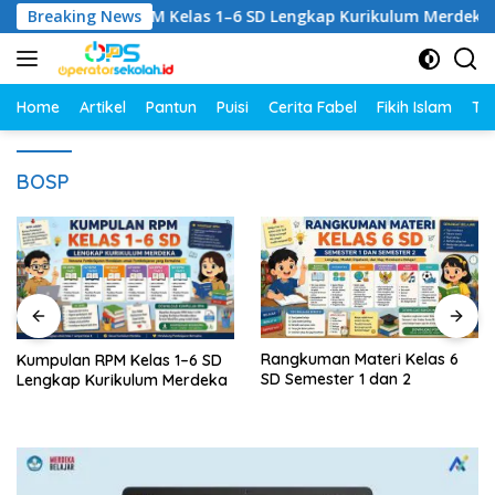
Langsung
Kumpulan RPM Kelas 1–6 SD Lengkap Kurikulum Merdeka
Breaking News
ke
konten
Home
Artikel
Pantun
Puisi
Cerita Fabel
Fikih Islam
Tut
BOSP
Rangkuman Materi Kelas 6
Rangkuman Materi Kelas 5
SD Semester 1 dan 2
SD Semester 1 dan 2
Lengkap