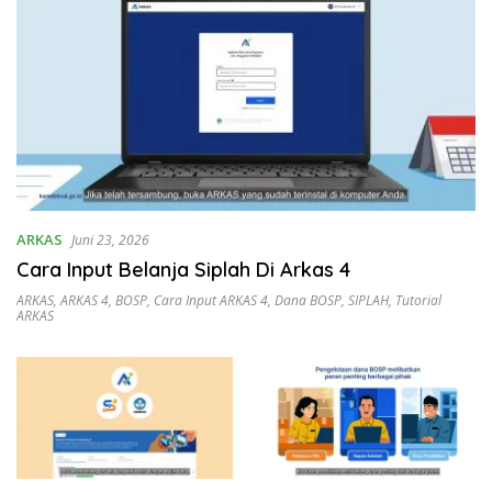
ARKAS
Juni 23, 2026
Cara Input Belanja Siplah Di Arkas 4
ARKAS
,
ARKAS 4
,
BOSP
,
Cara Input ARKAS 4
,
Dana BOSP
,
SIPLAH
,
Tutorial
ARKAS