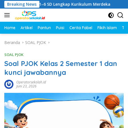
Langsung
PM Kelas 1–6 SD Lengkap Kurikulum Merdeka
Breaking News
Rangkuma
ke
konten
Home
Artikel
Pantun
Puisi
Cerita Fabel
Fikih Islam
Tut
Beranda
SOAL PJOK
SOAL PJOK
Soal PJOK Kelas 2 Semester 1 dan
kunci jawabannya
Operatorsekolah.id
Juni 23, 2026