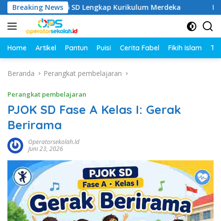
Langsung
elas 1–6 SD Lengkap Kurikulum Merdeka
Breaking News
Rangkuman Ma
ke
konten
Home
Artikel
Pantun
Puisi
Cerita Fabel
Fikih Islam
Tut
Beranda
Perangkat pembelajaran
Perangkat pembelajaran
PJOK SD Fase A Kelas I: Gerak
Berirama
Operatorsekolah.id
Juni 23, 2026