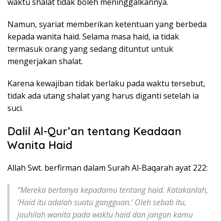
waktu shalat tidak boleh meninggalkannya.
Namun, syariat memberikan ketentuan yang berbeda
kepada wanita haid. Selama masa haid, ia tidak
termasuk orang yang sedang dituntut untuk
mengerjakan shalat.
Karena kewajiban tidak berlaku pada waktu tersebut,
tidak ada utang shalat yang harus diganti setelah ia
suci.
Dalil Al-Qur’an tentang Keadaan
Wanita Haid
Allah Swt. berfirman dalam Surah Al-Baqarah ayat 222:
“Mereka bertanya kepadamu tentang haid. Katakanlah,
‘Haid itu adalah suatu gangguan.’ Oleh sebab itu,
jauhilah wanita pada waktu haid dan jangan kamu