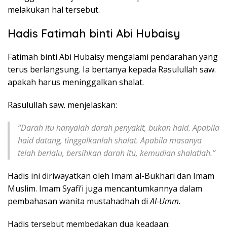
melakukan hal tersebut.
Hadis Fatimah binti Abi Hubaisy
Fatimah binti Abi Hubaisy mengalami pendarahan yang
terus berlangsung. Ia bertanya kepada Rasulullah saw.
apakah harus meninggalkan shalat.
Rasulullah saw. menjelaskan:
“Darah itu hanyalah darah penyakit, bukan haid. Apabila
haid datang, tinggalkanlah shalat. Apabila masanya
telah berlalu, bersihkan darah itu, kemudian shalatlah.”
Hadis ini diriwayatkan oleh Imam al-Bukhari dan Imam
Muslim. Imam Syafi’i juga mencantumkannya dalam
pembahasan wanita mustahadhah di
Al-Umm
.
Hadis tersebut membedakan dua keadaan: