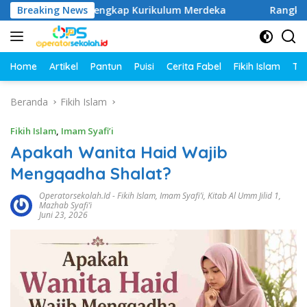
Langsung
 1–6 SD Lengkap Kurikulum Merdeka
Breaking News
Rangkuman Materi 
ke
konten
Home
Artikel
Pantun
Puisi
Cerita Fabel
Fikih Islam
Tut
Beranda
Fikih Islam
Fikih Islam
,
Imam Syafi’i
Apakah Wanita Haid Wajib
Mengqadha Shalat?
Operatorsekolah.id
-
Fikih Islam
,
Imam Syafi’i
,
Kitab Al Umm Jilid 1
,
Mazhab Syafi’i
Juni 23, 2026