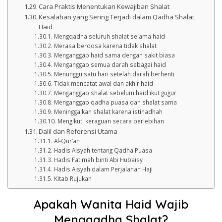
Cara Praktis Menentukan Kewajiban Shalat
Kesalahan yang Sering Terjadi dalam Qadha Shalat
Haid
Mengqadha seluruh shalat selama haid
Merasa berdosa karena tidak shalat
Menganggap haid sama dengan sakit biasa
Menganggap semua darah sebagai haid
Menunggu satu hari setelah darah berhenti
Tidak mencatat awal dan akhir haid
Menganggap shalat sebelum haid ikut gugur
Menganggap qadha puasa dan shalat sama
Meninggalkan shalat karena istihadhah
Mengikuti keraguan secara berlebihan
Dalil dan Referensi Utama
Al-Qur’an
Hadis Aisyah tentang Qadha Puasa
Hadis Fatimah binti Abi Hubaisy
Hadis Aisyah dalam Perjalanan Haji
Kitab Rujukan
Apakah Wanita Haid Wajib
Mengqadha Shalat?