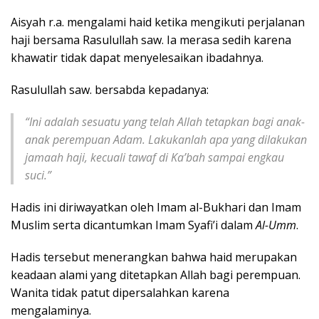
Aisyah r.a. mengalami haid ketika mengikuti perjalanan
haji bersama Rasulullah saw. Ia merasa sedih karena
khawatir tidak dapat menyelesaikan ibadahnya.
Rasulullah saw. bersabda kepadanya:
“Ini adalah sesuatu yang telah Allah tetapkan bagi anak-
anak perempuan Adam. Lakukanlah apa yang dilakukan
jamaah haji, kecuali tawaf di Ka’bah sampai engkau
suci.”
Hadis ini diriwayatkan oleh Imam al-Bukhari dan Imam
Muslim serta dicantumkan Imam Syafi’i dalam
Al-Umm
.
Hadis tersebut menerangkan bahwa haid merupakan
keadaan alami yang ditetapkan Allah bagi perempuan.
Wanita tidak patut dipersalahkan karena
mengalaminya.