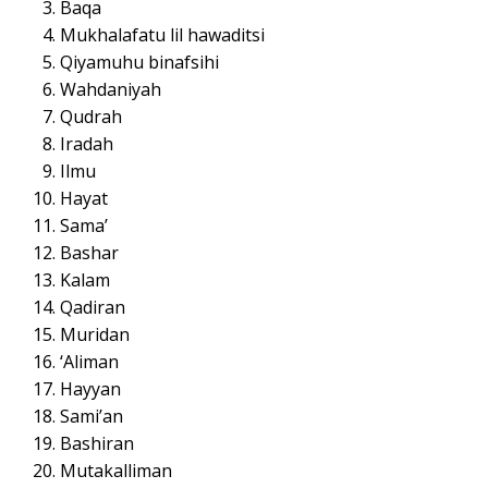
Baqa
Mukhalafatu lil hawaditsi
Qiyamuhu binafsihi
Wahdaniyah
Qudrah
Iradah
Ilmu
Hayat
Sama’
Bashar
Kalam
Qadiran
Muridan
‘Aliman
Hayyan
Sami’an
Bashiran
Mutakalliman