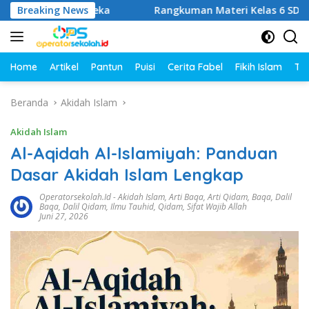
Langsung
lum Merdeka
Breaking News
Rangkuman Materi Kelas 6 SD Semester 1
ke
konten
Home
Artikel
Pantun
Puisi
Cerita Fabel
Fikih Islam
Tut
Beranda
Akidah Islam
Akidah Islam
Al-Aqidah Al-Islamiyah: Panduan
Dasar Akidah Islam Lengkap
Operatorsekolah.id
-
Akidah Islam
,
Arti Baqa
,
Arti Qidam
,
Baqa
,
Dalil
Baqa
,
Dalil Qidam
,
Ilmu Tauhid
,
Qidam
,
Sifat Wajib Allah
Juni 27, 2026