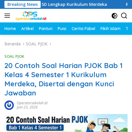
Langsung
Kelas 1–6 SD Lengkap Kurikulum Merdeka
Breaking News
Rangkuman M
ke
konten
Home
Artikel
Pantun
Puisi
Cerita Fabel
Fikih Islam
Tut
Beranda
SOAL PJOK
SOAL PJOK
20 Contoh Soal Harian PJOK Bab 1
Kelas 4 Semester 1 Kurikulum
Merdeka, Disertai dengan Kunci
Jawaban
Operatorsekolah.id
Juni 23, 2026