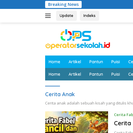
Langsung
Breaking News
ke
konten
Update
Indeks
Home
Artikel
Pantun
Puisi
Ce
Home
Artikel
Pantun
Puisi
Ce
Cerita Anak
Cerita anak adalah sebuah kisah yang ditulis 
Cerita Fab
Cerita
Cerita Fab