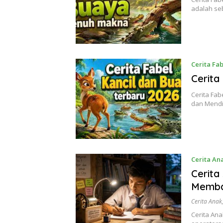
adalah se
Cerita Fab
Cerita
Cerita Fab
dan Mendi
Cerita An
Cerita
Memba
Cerita Anak
Cerita An