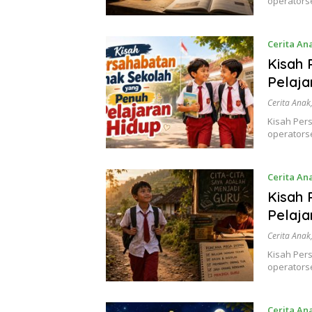
operators
Cerita An
Kisah 
Pelaja
Cerita Anak
Kisah Per
operators
Cerita An
Kisah 
Pelaja
Cerita Anak
Kisah Per
operators
Cerita An