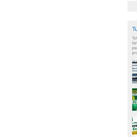
T
Tu
la
pe
pr