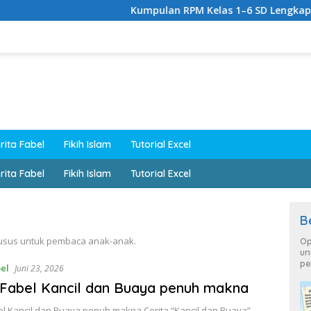
Kumpulan RPM Kelas 1–6 SD Lengkap Kurikulu
rita Fabel
Fikih Islam
Tutorial Excel
rita Fabel
Fikih Islam
Tutorial Excel
B
khusus untuk pembaca anak-anak.
Op
un
pe
el
Juni 23, 2026
 Fabel Kancil dan Buaya penuh makna
el Kancil dan Buaya penuh makna Cerita “Kancil dan Buaya”