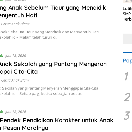
g Anak Sebelum Tidur yang Mendidik
Lati
SMP 
nyentuh Hati
Terb
,
Cerita Anak Islami
nak Sebelum Tidur yang Mendidik dan Menyentuh Hati
kolah.id – Malam telah turun di…
ak
Juni 18, 2026
Pop
Anak Sekolah yang Pantang Menyerah
pai Cita-Cita
1
,
Cerita Anak Islami
k Sekolah yang Pantang Menyerah Menggapai Cita-Cita
2
kolah.id – Setiap pagi, ketika sebagian besar…
3
ak
Juni 18, 2026
 Pendek Pendidikan Karakter untuk Anak
n Pesan Moralnya