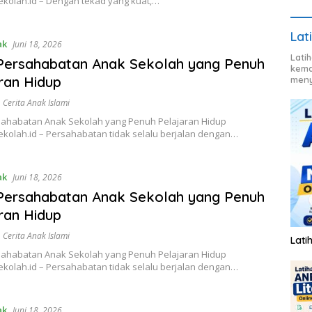
ekolah.id – Dengan tekad yang kuat,…
Lat
ak
Juni 18, 2026
Lati
Persahabatan Anak Sekolah yang Penuh
kema
ran Hidup
meny
,
Cerita Anak Islami
sahabatan Anak Sekolah yang Penuh Pelajaran Hidup
ekolah.id – Persahabatan tidak selalu berjalan dengan…
ak
Juni 18, 2026
Persahabatan Anak Sekolah yang Penuh
ran Hidup
,
Cerita Anak Islami
Lati
sahabatan Anak Sekolah yang Penuh Pelajaran Hidup
ekolah.id – Persahabatan tidak selalu berjalan dengan…
ak
Juni 18, 2026