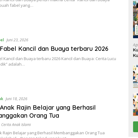
buah fabel yang…
el
Juni 23, 2026
Ag
 Fabel Kancil dan Buaya terbaru 2026
Ku
Ku
el Kancil dan Buaya terbaru 2026 Kancil dan Buaya: Cerita Lucu
dik” adalah…
ak
Juni 18, 2026
 Anak Rajin Belajar yang Berhasil
nggakan Orang Tua
,
Cerita Anak Islami
ak Rajin Belajar yang Berhasil Membanggakan Orang Tua