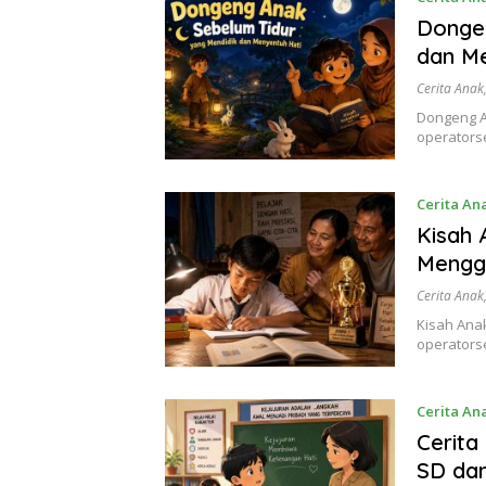
Dongen
dan Me
Cerita Anak
Dongeng A
operatorse
Cerita An
Kisah 
Mengga
Cerita Anak
Kisah Ana
operatorse
Cerita An
Cerita
SD da