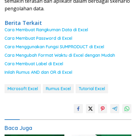
semakin terasah dan aplikatif dalam berbagai skenario
pengolahan data.
Berita Terkait
Cara Membuat Rangkuman Data di Excel
Cara Membuat Password di Excel
Cara Menggunakan Fungsi SUMPRODUCT di Excel
Cara Mengubah Format Waktu di Excel dengan Mudah
Cara Membuat Label di Excel
Inilah Rumus AND dan OR di Excel
Microsoft Excel
Rumus Excel
Tutorial Excel
Baca Juga