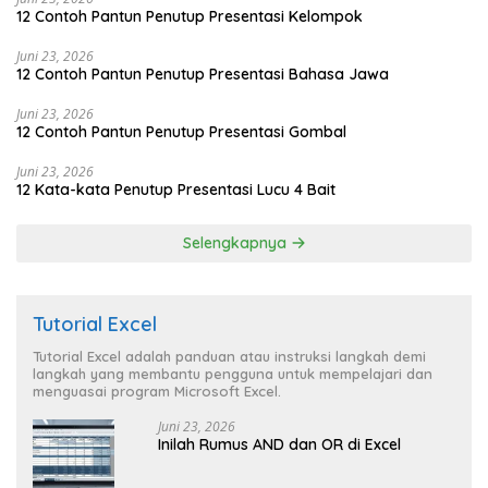
12 Contoh Pantun Penutup Presentasi Kelompok
Juni 23, 2026
12 Contoh Pantun Penutup Presentasi Bahasa Jawa
Juni 23, 2026
12 Contoh Pantun Penutup Presentasi Gombal
Juni 23, 2026
12 Kata-kata Penutup Presentasi Lucu 4 Bait
Selengkapnya
Tutorial Excel
Tutorial Excel adalah panduan atau instruksi langkah demi
langkah yang membantu pengguna untuk mempelajari dan
menguasai program Microsoft Excel.
Juni 23, 2026
Inilah Rumus AND dan OR di Excel