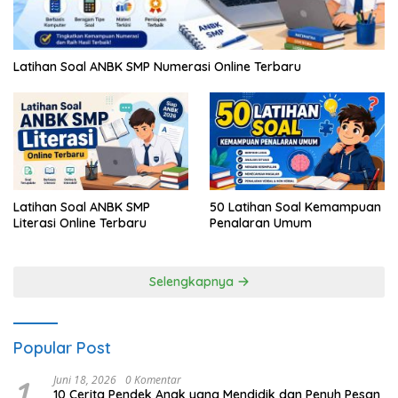
Latihan Soal ANBK SMP Numerasi Online Terbaru
Latihan Soal ANBK SMP
50 Latihan Soal Kemampuan
Literasi Online Terbaru
Penalaran Umum
Selengkapnya
Popular Post
1
Juni 18, 2026
0 Komentar
10 Cerita Pendek Anak yang Mendidik dan Penuh Pesan