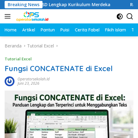
Langsung
las 1–6 SD Lengkap Kurikulum Merdeka
Breaking News
Rangkuman Mate
ke
konten
Home
Artikel
Pantun
Puisi
Cerita Fabel
Fikih Islam
Tut
Beranda
Tutorial Excel
Tutorial Excel
Fungsi CONCATENATE di Excel
Operatorsekolah.id
Juni 23, 2026