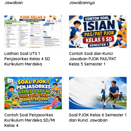
Jawaban
Jawabannya
Latihan Soal UTS 1
Contoh Soal dan Kunci
Penjasorkes Kelas 4 SD
Jawaban PJOK PAS/PAT
Kurikulum Merdeka
Kelas 5 Semester 1
Contoh Soal Penjasorkes
Soal PJOK Kelas 6 Semester 1
Kurikulum Merdeka SD/MI
dan Kunci Jawaban
Kelas 4