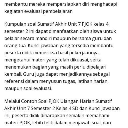
membantu mereka mempersiapkan diri menghadapi
kegiatan evaluasi pembelajaran.
Kumpulan soal Sumatif Akhir Unit 7 PJOK kelas 4
semester 2 ini dapat dimanfaatkan oleh siswa untuk
belajar secara mandiri maupun bersama guru dan
orang tua. Kunci jawaban yang tersedia membantu
peserta didik memeriksa hasil pekerjaannya,
mengetahui materi yang telah dikuasai, serta
menemukan bagian yang masih perlu dipelajari
kembali. Guru juga dapat menjadikannya sebagai
referensi dalam menyusun tugas, latihan harian,
maupun soal evaluasi.
Melalui Contoh Soal PJOK Ulangan Harian Sumatif
Akhir Unit 7 Semester 2 Kelas 4 SD dan Kunci Jawaban
ini, peserta didik diharapkan semakin memahami
materi PJOK, lebih teliti dalam menjawab soal, dan