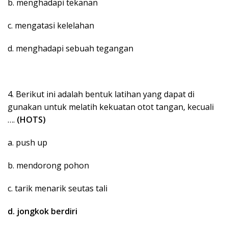
b. menghadapi tekanan
c. mengatasi kelelahan
d. menghadapi sebuah tegangan
4. Berikut ini adalah bentuk latihan yang dapat di
gunakan untuk melatih kekuatan otot tangan, kecuali
….
(HOTS)
a. push up
b. mendorong pohon
c. tarik menarik seutas tali
d. jongkok berdiri