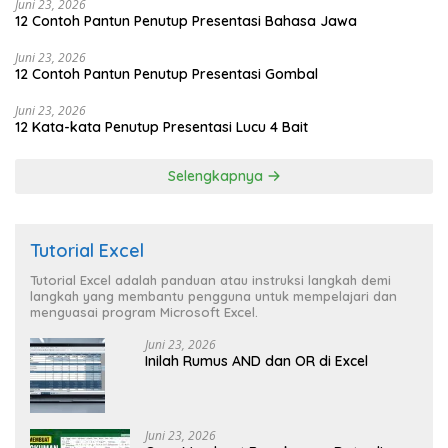
Juni 23, 2026
12 Contoh Pantun Penutup Presentasi Bahasa Jawa
Juni 23, 2026
12 Contoh Pantun Penutup Presentasi Gombal
Juni 23, 2026
12 Kata-kata Penutup Presentasi Lucu 4 Bait
Selengkapnya
Tutorial Excel
Tutorial Excel adalah panduan atau instruksi langkah demi
langkah yang membantu pengguna untuk mempelajari dan
menguasai program Microsoft Excel.
Juni 23, 2026
Inilah Rumus AND dan OR di Excel
Juni 23, 2026