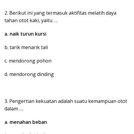
2. Berikut ini yang termasuk aktifitas melatih daya
tahan otot kaki, yaitu ….
a. naik turun kursi
b. tarik menarik tali
c. mendorong pohon
d. mendorong dinding
3. Pengertian kekuatan adalah suatu kemampuan otot
dalam ….
a. menahan beban