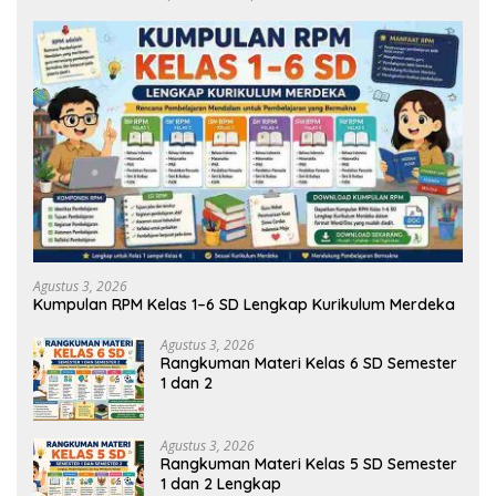
Agustus 3, 2026
Kumpulan RPM Kelas 1–6 SD Lengkap Kurikulum Merdeka
Agustus 3, 2026
Rangkuman Materi Kelas 6 SD Semester
1 dan 2
Agustus 3, 2026
Rangkuman Materi Kelas 5 SD Semester
1 dan 2 Lengkap