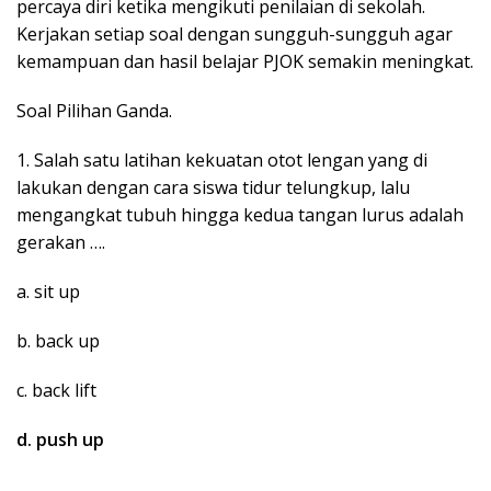
percaya diri ketika mengikuti penilaian di sekolah.
Kerjakan setiap soal dengan sungguh-sungguh agar
kemampuan dan hasil belajar PJOK semakin meningkat.
Soal Pilihan Ganda.
1. Salah satu latihan kekuatan otot lengan yang di
lakukan dengan cara siswa tidur telungkup, lalu
mengangkat tubuh hingga kedua tangan lurus adalah
gerakan ….
a. sit up
b. back up
c. back lift
d. push up