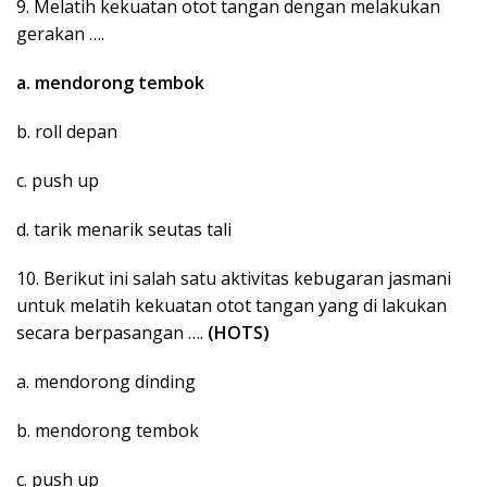
9. Melatih kekuatan otot tangan dengan melakukan
gerakan ….
a. mendorong tembok
b. roll depan
c. push up
d. tarik menarik seutas tali
10. Berikut ini salah satu aktivitas kebugaran jasmani
untuk melatih kekuatan otot tangan yang di lakukan
secara berpasangan ….
(HOTS)
a. mendorong dinding
b. mendorong tembok
c. push up