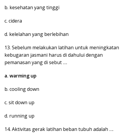
b. kesehatan yang tinggi
c. cidera
d. kelelahan yang berlebihan
13. Sebelum melakukan latihan untuk meningkatan
kebugaran jasmani harus di dahului dengan
pemanasan yang di sebut ….
a. warming up
b. cooling down
c. sit down up
d. running up
14. Aktivitas gerak latihan beban tubuh adalah ….