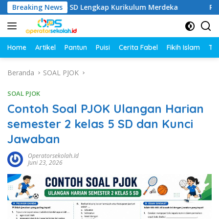
Langsung
Kelas 1–6 SD Lengkap Kurikulum Merdeka
Breaking News
Rangkuman M
ke
konten
Home
Artikel
Pantun
Puisi
Cerita Fabel
Fikih Islam
Tut
Beranda
SOAL PJOK
SOAL PJOK
Contoh Soal PJOK Ulangan Harian
semester 2 kelas 5 SD dan Kunci
Jawaban
Operatorsekolah.id
Juni 23, 2026