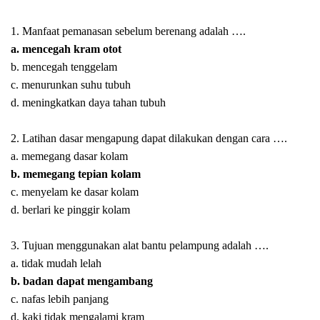
1. Manfaat pemanasan sebelum berenang adalah ….
a. mencegah kram otot
b. mencegah tenggelam
c. menurunkan suhu tubuh
d. meningkatkan daya tahan tubuh
2. Latihan dasar mengapung dapat dilakukan dengan cara ….
a. memegang dasar kolam
b. memegang tepian kolam
c. menyelam ke dasar kolam
d. berlari ke pinggir kolam
3. Tujuan menggunakan alat bantu pelampung adalah ….
a. tidak mudah lelah
b. badan dapat mengambang
c. nafas lebih panjang
d. kaki tidak mengalami kram