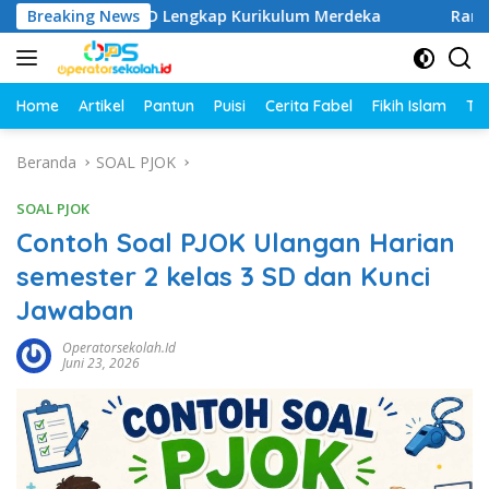
Langsung
las 1–6 SD Lengkap Kurikulum Merdeka
Breaking News
Rangkuman Mate
ke
konten
Home
Artikel
Pantun
Puisi
Cerita Fabel
Fikih Islam
Tut
Beranda
SOAL PJOK
SOAL PJOK
Contoh Soal PJOK Ulangan Harian
semester 2 kelas 3 SD dan Kunci
Jawaban
Operatorsekolah.id
Juni 23, 2026