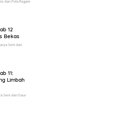
enis dan Pola Ragam
ab 12
as Bekas
arya Seni dari
ab 11:
ang Limbah
a Seni dari Daur