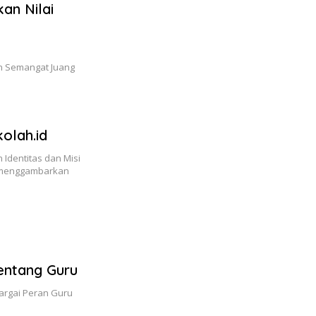
an Nilai
an Semangat Juang
olah.id
Identitas dan Misi
id menggambarkan
entang Guru
argai Peran Guru