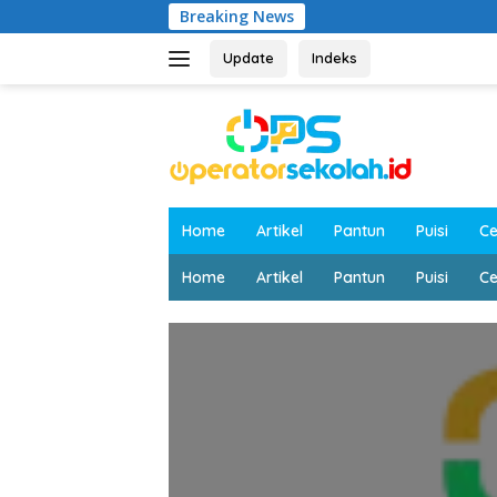
Langsung
Breaking News
ke
konten
Update
Indeks
Home
Artikel
Pantun
Puisi
Ce
Home
Artikel
Pantun
Puisi
Ce