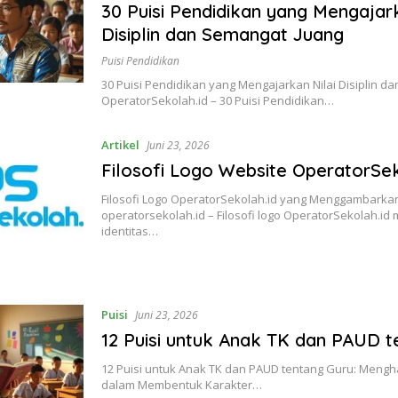
30 Puisi Pendidikan yang Mengajark
Disiplin dan Semangat Juang
Puisi Pendidikan
30 Puisi Pendidikan yang Mengajarkan Nilai Disiplin d
OperatorSekolah.id – 30 Puisi Pendidikan…
Artikel
Juni 23, 2026
Filosofi Logo Website OperatorSek
Filosofi Logo OperatorSekolah.id yang Menggambarkan 
operatorsekolah.id – Filosofi logo OperatorSekolah.
identitas…
Puisi
Juni 23, 2026
12 Puisi untuk Anak TK dan PAUD t
12 Puisi untuk Anak TK dan PAUD tentang Guru: Mengh
dalam Membentuk Karakter…