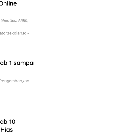
Online
atihan Soal ANBK
,
torsekolah.id –
Bab 1 sampai
2: Pengembangan
ab 10
 Hias