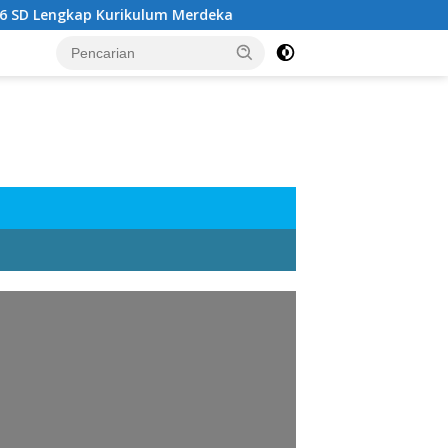
ngkap Kurikulum Merdeka
Rangkuman Materi Kelas 6 SD