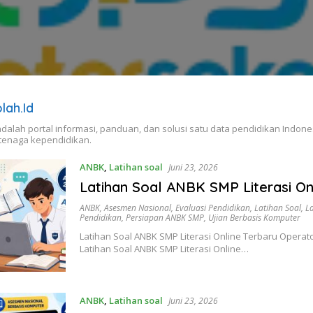
lah.id
dalah portal informasi, panduan, dan solusi satu data pendidikan Indone
 tenaga kependidikan.
ANBK
,
Latihan soal
Juni 23, 2026
Latihan Soal ANBK SMP Literasi On
ANBK
,
Asesmen Nasional
,
Evaluasi Pendidikan
,
Latihan Soal
,
L
Pendidikan
,
Persiapan ANBK SMP
,
Ujian Berbasis Komputer
Latihan Soal ANBK SMP Literasi Online Terbaru Operato
Latihan Soal ANBK SMP Literasi Online…
ANBK
,
Latihan soal
Juni 23, 2026