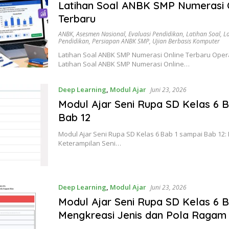
Latihan Soal ANBK SMP Numerasi 
Terbaru
ANBK
,
Asesmen Nasional
,
Evaluasi Pendidikan
,
Latihan Soal
,
L
Pendidikan
,
Persiapan ANBK SMP
,
Ujian Berbasis Komputer
Latihan Soal ANBK SMP Numerasi Online Terbaru Opera
Latihan Soal ANBK SMP Numerasi Online…
Deep Learning
,
Modul Ajar
Juni 23, 2026
Modul Ajar Seni Rupa SD Kelas 6 
Bab 12
Modul Ajar Seni Rupa SD Kelas 6 Bab 1 sampai Bab 1
Keterampilan Seni…
Deep Learning
,
Modul Ajar
Juni 23, 2026
Modul Ajar Seni Rupa SD Kelas 6 B
Mengkreasi Jenis dan Pola Ragam