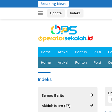
Langsung
Breaking News
ke
konten
Update
Indeks
Home
Artikel
Pantun
Puisi
Ce
Home
Artikel
Pantun
Puisi
Ce
Indeks
Li
Semua Berita
Akidah Islam (27)