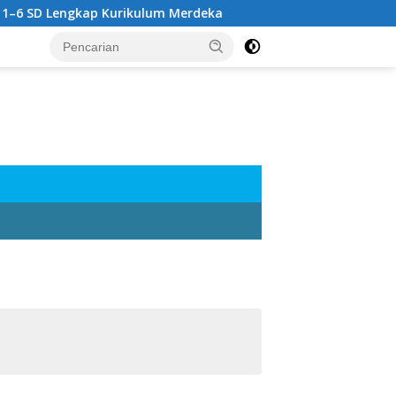
 Lengkap Kurikulum Merdeka
Rangkuman Materi Kelas 